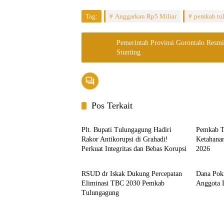
Tag:
Anggarkan Rp5 Miliar
pemkab tu
Pemerintah Provinsi Gorontalo Res
Stunting
Pos Terkait
Jatim
Ekbis
Plt. Bupati Tulungagung Hadiri
Pemkab T
Rakor Antikorupsi di Grahadi!
Ketahana
Perkuat Integritas dan Bebas Korupsi
2026
Headline
Headlin
RSUD dr Iskak Dukung Percepatan
Dana Pok
Eliminasi TBC 2030 Pemkab
Anggota
Tulungagung