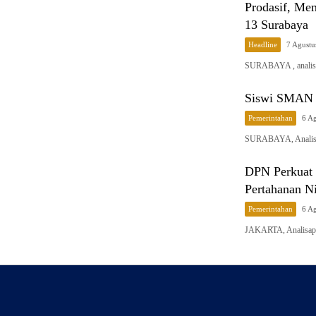
Prodasif, M
13 Surabaya
Headline
7 Agustu
SURABAYA , analisa
Siswi SMAN 1
Pemerintahan
6 A
SURABAYA, Analisapu
DPN Perkuat 
Pertahanan Ni
Pemerintahan
6 A
JAKARTA, Analisapu