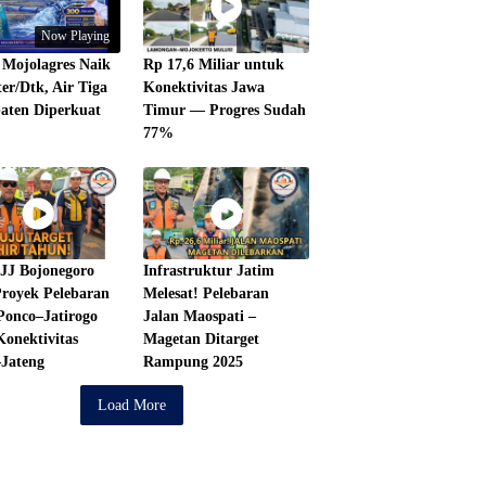
Now Playing
Mojolagres Naik
Rp 17,6 Miliar untuk
ter/Dtk, Air Tiga
Konektivitas Jawa
aten Diperkuat
Timur — Progres Sudah
77%
JJ Bojonegoro
Infrastruktur Jatim
royek Pelebaran
Melesat! Pelebaran
Ponco–Jatirogo
Jalan Maospati –
onektivitas
Magetan Ditarget
Jateng
Rampung 2025
Load More