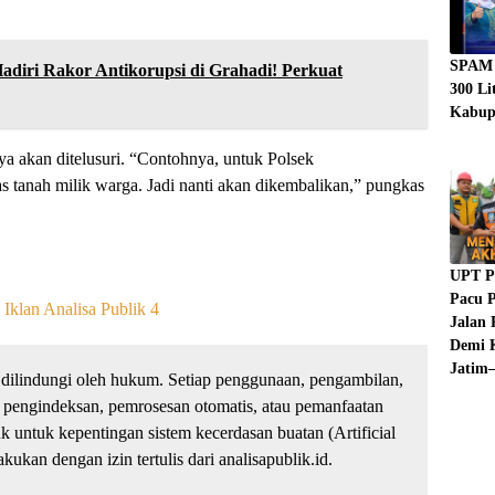
SPAM 
adiri Rakor Antikorupsi di Grahadi! Perkuat
300 Li
Kabup
a akan ditelusuri. “Contohnya, untuk Polsek
 tanah milik warga. Jadi nanti akan dikembalikan,” pungkas
UPT P
Pacu P
Jalan 
Demi K
Jatim–
dilindungi oleh hukum. Setiap penggunaan, pengambilan,
 pengindeksan, pemrosesan otomatis, atau pemanfaatan
untuk kepentingan sistem kecerdasan buatan (Artificial
kukan dengan izin tertulis dari analisapublik.id.