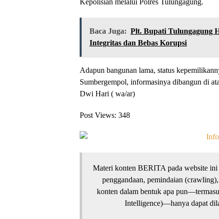
Kepolisian melalui Polres Tulungagung.
Baca Juga:
Plt. Bupati Tulungagung H
Integritas dan Bebas Korupsi
Adapun bangunan lama, status kepemilikanny
Sumbergempol, informasinya dibangun di atas
Dwi Hari ( wa/ar)
Post Views:
348
Materi konten BERITA pada website ini 
penggandaan, pemindaian (crawling),
konten dalam bentuk apa pun—termasuk 
Intelligence)—hanya dapat dila