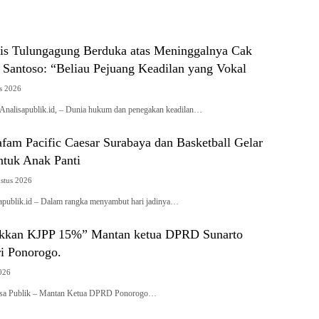
alis Tulungagung Berduka atas Meninggalnya Cak
 Santoso: “Beliau Pejuang Keadilan yang Vokal
s 2026
isapublik.id, – Dunia hukum dan penegakan keadilan…
am Pacific Caesar Surabaya dan Basketball Gelar
ntuk Anak Panti
stus 2026
ublik.id – Dalam rangka menyambut hari jadinya…
ikkan KJPP 15%” Mantan ketua DPRD Sunarto
ri Ponorogo.
2026
a Publik – Mantan Ketua DPRD Ponorogo…