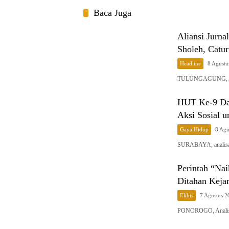
Baca Juga
Aliansi Jurn
Sholeh, Catur
Headline
8 Agustu
​TULUNGAGUNG, Anal
HUT Ke-9 Daf
Aksi Sosial u
Gaya Hidup
8 Agu
SURABAYA, analisap
Perintah “Na
Ditahan Keja
Ekbis
7 Agustus 
PONOROGO, Analis