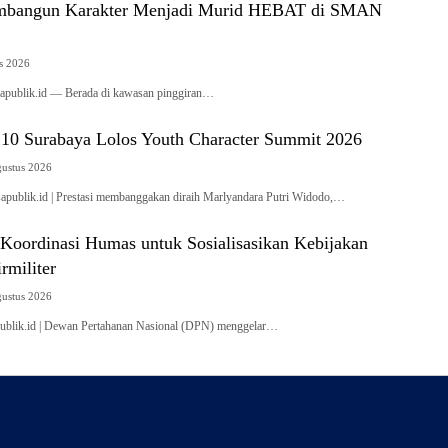
embangun Karakter Menjadi Murid HEBAT di SMAN
s 2026
publik.id — Berada di kawasan pinggiran…
0 Surabaya Lolos Youth Character Summit 2026
gustus 2026
blik.id | Prestasi membanggakan diraih Marlyandara Putri Widodo,…
Koordinasi Humas untuk Sosialisasikan Kebijakan
rmiliter
gustus 2026
blik.id | Dewan Pertahanan Nasional (DPN) menggelar…