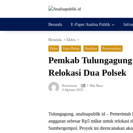
Langsung
ke
konten
Beranda
E-Paper Analisa Publik
Infra
Beranda
Ekbis
Ekbis
Gaya Hidup
Headline
Pemerintahan
Pemkab Tulungagung 
Relokasi Dua Polsek
Kurniawan
1 Min Baca
4 Agustus 2025
Tulungagung, analisapublik id – Pemerinta
anggaran sebesar Rp5 miliar untuk relokasi
Sumbergempol. Proyek ini direncanakan aka