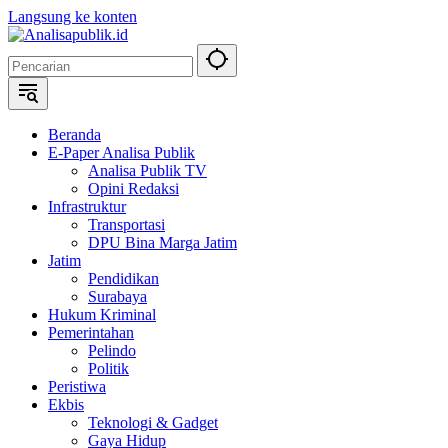
Langsung ke konten
Beranda
E-Paper Analisa Publik
Analisa Publik TV
Opini Redaksi
Infrastruktur
Transportasi
DPU Bina Marga Jatim
Jatim
Pendidikan
Surabaya
Hukum Kriminal
Pemerintahan
Pelindo
Politik
Peristiwa
Ekbis
Teknologi & Gadget
Gaya Hidup