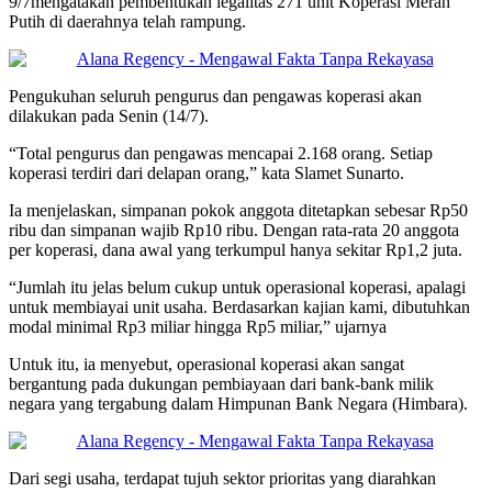
9/7mengatakan pembentukan legalitas 271 unit Koperasi Merah
Putih di daerahnya telah rampung.
Pengukuhan seluruh pengurus dan pengawas koperasi akan
dilakukan pada Senin (14/7).
“Total pengurus dan pengawas mencapai 2.168 orang. Setiap
koperasi terdiri dari delapan orang,” kata Slamet Sunarto.
Ia menjelaskan, simpanan pokok anggota ditetapkan sebesar Rp50
ribu dan simpanan wajib Rp10 ribu. Dengan rata-rata 20 anggota
per koperasi, dana awal yang terkumpul hanya sekitar Rp1,2 juta.
“Jumlah itu jelas belum cukup untuk operasional koperasi, apalagi
untuk membiayai unit usaha. Berdasarkan kajian kami, dibutuhkan
modal minimal Rp3 miliar hingga Rp5 miliar,” ujarnya
Untuk itu, ia menyebut, operasional koperasi akan sangat
bergantung pada dukungan pembiayaan dari bank-bank milik
negara yang tergabung dalam Himpunan Bank Negara (Himbara).
Dari segi usaha, terdapat tujuh sektor prioritas yang diarahkan