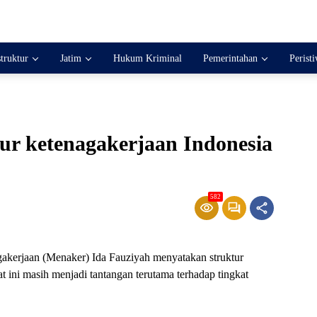
struktur
Jatim
Hukum Kriminal
Pemerintahan
Perist
ur ketenagakerjaan Indonesia
582
gakerjaan (Menaker) Ida Fauziyah menyatakan struktur
at ini masih menjadi tantangan terutama terhadap tingkat