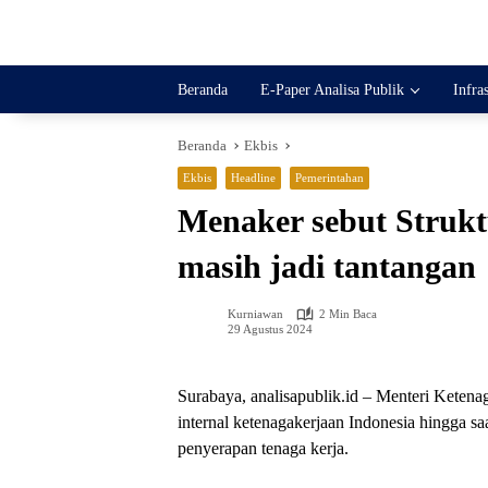
Langsung
ke
konten
Beranda
E-Paper Analisa Publik
Infra
Beranda
Ekbis
Ekbis
Headline
Pemerintahan
Menaker sebut Strukt
masih jadi tantangan
Kurniawan
2 Min Baca
29 Agustus 2024
Surabaya, analisapublik.id – Menteri Ketena
internal ketenagakerjaan Indonesia hingga sa
penyerapan tenaga kerja.