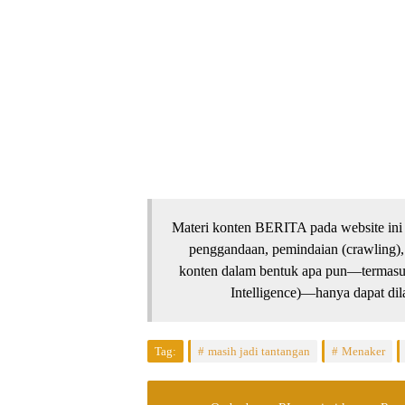
Materi konten BERITA pada website ini 
penggandaan, pemindaian (crawling),
konten dalam bentuk apa pun—termasuk 
Intelligence)—hanya dapat dila
Tag:
masih jadi tantangan
Menaker