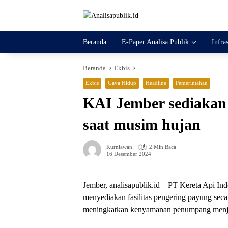
Langsung
ke
konten
Beranda
E-Paper Analisa Publik
Infra
Beranda
Ekbis
Ekbis
Gaya Hidup
Headline
Pemerintahan
KAI Jember sediakan 
saat musim hujan
Kurniawan
2 Min Baca
16 Desember 2024
Jember, analisapublik.id – PT Kereta Api In
menyediakan fasilitas pengering payung secar
meningkatkan kenyamanan penumpang menjel