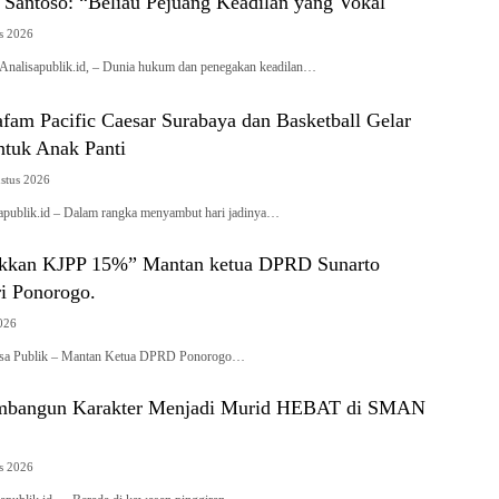
 Santoso: “Beliau Pejuang Keadilan yang Vokal
s 2026
isapublik.id, – Dunia hukum dan penegakan keadilan…
am Pacific Caesar Surabaya dan Basketball Gelar
ntuk Anak Panti
stus 2026
ublik.id – Dalam rangka menyambut hari jadinya…
ikkan KJPP 15%” Mantan ketua DPRD Sunarto
ri Ponorogo.
2026
a Publik – Mantan Ketua DPRD Ponorogo…
embangun Karakter Menjadi Murid HEBAT di SMAN
s 2026