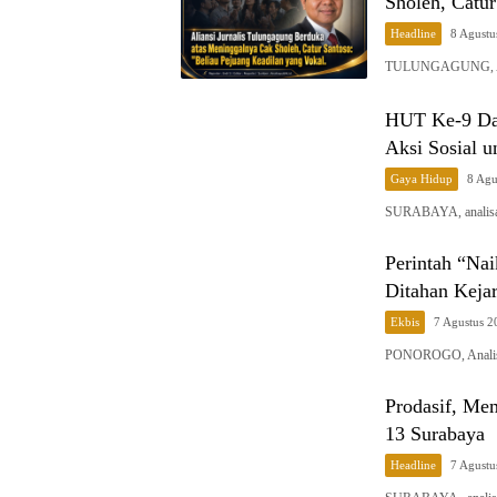
Sholeh, Catur
Headline
8 Agustu
​TULUNGAGUNG, Anal
HUT Ke-9 Daf
Aksi Sosial u
Gaya Hidup
8 Agu
SURABAYA, analisap
Perintah “Na
Ditahan Keja
Ekbis
7 Agustus 
PONOROGO, Analis
Prodasif, M
13 Surabaya
Headline
7 Agustu