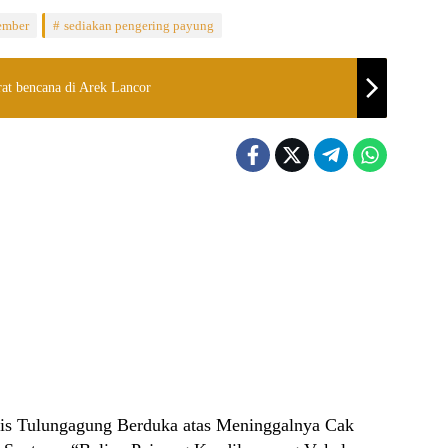
ember
sediakan pengering payung
at bencana di Arek Lancor
alis Tulungagung Berduka atas Meninggalnya Cak