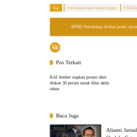
Tag:
di stasiun saat musim hujan
KAI J
BPBD Pamekasan dirikan posko darur
Pos Terkait
Ekbis
KAI Jember siapkan promo tiket
diskon 30 persen untuk libur akhir
tahun
Baca Juga
Aliansi Jurn