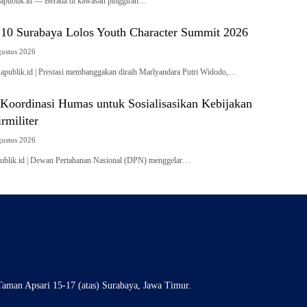
publik.id — Berada di kawasan pinggiran…
0 Surabaya Lolos Youth Character Summit 2026
gustus 2026
blik.id | Prestasi membanggakan diraih Marlyandara Putri Widodo,…
Koordinasi Humas untuk Sosialisasikan Kebijakan
rmiliter
gustus 2026
blik.id | Dewan Pertahanan Nasional (DPN) menggelar…
aman Apsari 15-17 (atas) Surabaya, Jawa Timur.