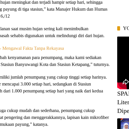
ujan meningkat dan terjadi hampir setiap hari, sehingga
ing payung di tiga stasiun,” kata Manajer Hukum dan Humas
16,/12
Y
lanan saat musim hujan sering kali menimbulkan
ah sehabis digunakan untuk melindungi diri dari hujan.
bah kenyamanan para penumpang, maka kami sediakan
r, Stasiun Banyuwangi Kota dan Stasiun Ketapang,” tuturnya.
emiliki jumlah penumpang yang cukup tinggi setiap harinya.
 mencapai 3.000 setiap hari, sedangkan di Stasiun
 dari 1.000 penumpang setiap hari yang naik dari kedua
SPA
Lite
Dipe
u juga cukup mudah dan sederhana, penumpang cukup
t pengering dan menggerakkannya, lapisan kain mikrofiber
rmukaan payung,” katanya.