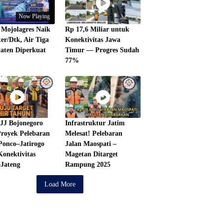
Now Playing
Mojolagres Naik
Rp 17,6 Miliar untuk
ter/Dtk, Air Tiga
Konektivitas Jawa
aten Diperkuat
Timur — Progres Sudah
77%
JJ Bojonegoro
Infrastruktur Jatim
royek Pelebaran
Melesat! Pelebaran
Ponco–Jatirogo
Jalan Maospati –
onektivitas
Magetan Ditarget
Jateng
Rampung 2025
Load More