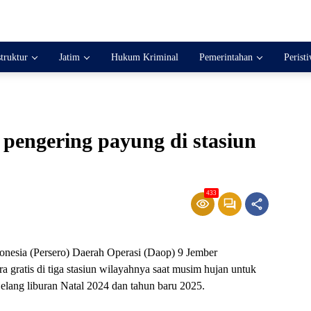
struktur
Jatim
Hukum Kriminal
Pemerintahan
Perist
pengering payung di stasiun
433
donesia (Persero) Daerah Operasi (Daop) 9 Jember
a gratis di tiga stasiun wilayahnya saat musim hujan untuk
ang liburan Natal 2024 dan tahun baru 2025.