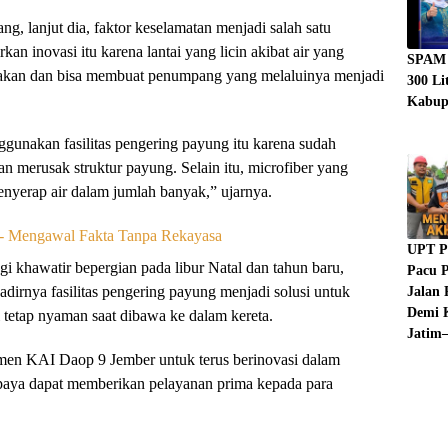
 lanjut dia, faktor keselamatan menjadi salah satu
 inovasi itu karena lantai yang licin akibat air yang
SPAM 
akan dan bisa membuat penumpang yang melaluinya menjadi
300 Li
Kabup
gunakan fasilitas pengering payung itu karena sudah
n merusak struktur payung. Selain itu, microfiber yang
menyerap air dalam jumlah banyak,” ujarnya.
UPT P
gi khawatir bepergian pada libur Natal dan tahun baru,
Pacu P
adirnya fasilitas pengering payung menjadi solusi untuk
Jalan 
Demi K
pi tetap nyaman saat dibawa ke dalam kereta.
Jatim–
tmen KAI Daop 9 Jember untuk terus berinovasi dalam
supaya dapat memberikan pelayanan prima kepada para