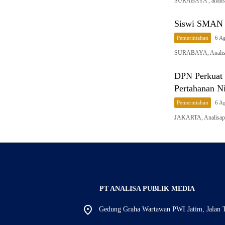
SURABAYA , analisa
Siswi SMAN 1
Pemerintahan
6 A
SURABAYA, Analisapu
DPN Perkuat 
Pertahanan Ni
Pemerintahan
6 A
JAKARTA, Analisapu
PT ANALISA PUBLIK MEDIA
Gedung Graha Wartawan PWI Jatim, Jalan T