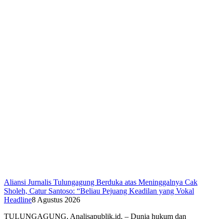
Aliansi Jurnalis Tulungagung Berduka atas Meninggalnya Cak
Sholeh, Catur Santoso: “Beliau Pejuang Keadilan yang Vokal
Headline
8 Agustus 2026
​TULUNGAGUNG, Analisapublik.id, – Dunia hukum dan