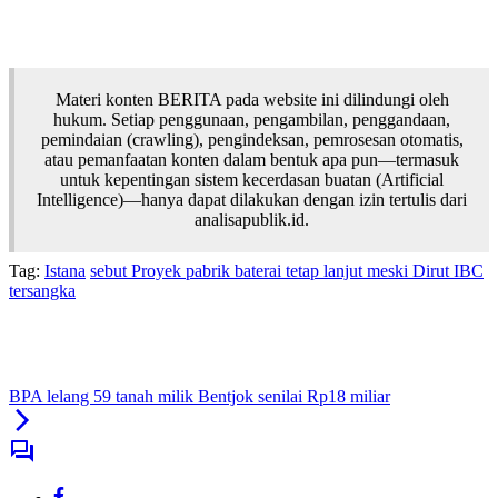
Materi konten BERITA pada website ini dilindungi oleh
hukum. Setiap penggunaan, pengambilan, penggandaan,
pemindaian (crawling), pengindeksan, pemrosesan otomatis,
atau pemanfaatan konten dalam bentuk apa pun—termasuk
untuk kepentingan sistem kecerdasan buatan (Artificial
Intelligence)—hanya dapat dilakukan dengan izin tertulis dari
analisapublik.id.
Tag:
Istana
sebut Proyek pabrik baterai tetap lanjut meski Dirut IBC
tersangka
BPA lelang 59 tanah milik Bentjok senilai Rp18 miliar