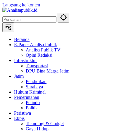
Langsung ke konten
Beranda
E-Paper Analisa Publik
Analisa Publik TV
Opini Redaksi
Infrastruktur
Transportasi
DPU Bina Marga Jatim
Jatim
Pendidikan
Surabaya
Hukum Kriminal
Pemerintahan
Pelindo
Politik
Peristiwa
Ekbis
Teknologi & Gadget
Gaya Hidup