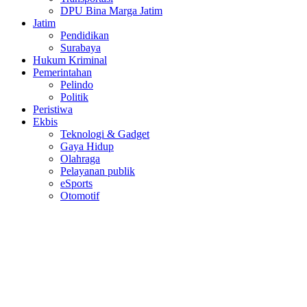
DPU Bina Marga Jatim
Jatim
Pendidikan
Surabaya
Hukum Kriminal
Pemerintahan
Pelindo
Politik
Peristiwa
Ekbis
Teknologi & Gadget
Gaya Hidup
Olahraga
Pelayanan publik
eSports
Otomotif