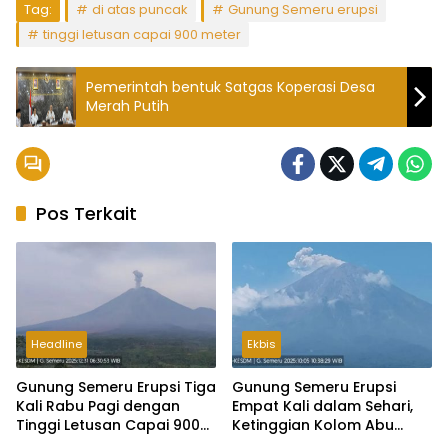
Tag:
di atas puncak
Gunung Semeru erupsi
tinggi letusan capai 900 meter
Pemerintah bentuk Satgas Koperasi Desa
Merah Putih
Pos Terkait
Headline
Ekbis
Gunung Semeru Erupsi Tiga
Gunung Semeru Erupsi
Kali Rabu Pagi dengan
Empat Kali dalam Sehari,
Tinggi Letusan Capai 900
Ketinggian Kolom Abu
Meter
Capai 500 Meter