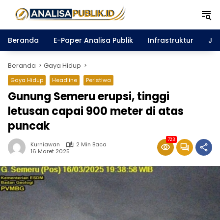
Langsung
ke
konten
Beranda
E-Paper Analisa Publik
Infrastruktur
Ja
Beranda
Gaya Hidup
Gaya Hidup
Headline
Peristiwa
Gunung Semeru erupsi, tinggi
letusan capai 900 meter di atas
puncak
723
Kurniawan
2 Min Baca
16 Maret 2025