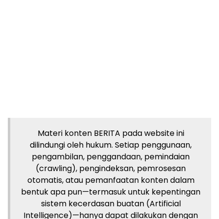
Materi konten BERITA pada website ini
dilindungi oleh hukum. Setiap penggunaan,
pengambilan, penggandaan, pemindaian
(crawling), pengindeksan, pemrosesan
otomatis, atau pemanfaatan konten dalam
bentuk apa pun—termasuk untuk kepentingan
sistem kecerdasan buatan (Artificial
Intelligence)—hanya dapat dilakukan dengan
izin tertulis dari analisapublik.id.
Tag:
Ajak Guru dan Siswa Tolak Pungli
di Acara Jalan Sehat Kediri
Gubernur Khofifah
Pemkot Surabaya dan IDI Kawal Ketat Kasus
Kekerasan, Minta Pelaku Pemukulan Dokter
BDH Ditindak Tegas