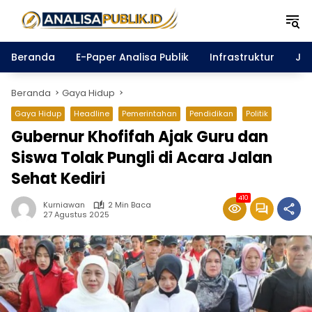
Langsung
ke
konten
Beranda
E-Paper Analisa Publik
Infrastruktur
Ja
Beranda
Gaya Hidup
Gaya Hidup
Headline
Pemerintahan
Pendidikan
Politik
Gubernur Khofifah Ajak Guru dan
Siswa Tolak Pungli di Acara Jalan
Sehat Kediri
410
Kurniawan
2 Min Baca
27 Agustus 2025