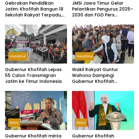
Jatim ke Timur Indonesia
Gubernur Khofifah
Serahkan Bansos
Ekbis
Ekbis
Gubernur Khofifah minta
Gubernur Khofifah
Kemenhub aktifkan
Pastikan Masalah PPDB di
Pelabuhan Jangkar
Banyuwangi Tuntas
Ditangani
Baca Juga
Batik Wistara Berdayakan Perajin
Disabilitas, Teknologi Cap Resin 3D
Printing Tingkatkan Produksi
Pendidikan
6 Agustus 2026