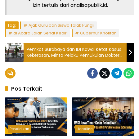
Pos Terkait
Pendidikan
Headline
Gebrakan Pendidikan
JMSI Jawa Timur Gelar
Jatim: Khofifah Bangun 18
Pelantikan Pengurus 2025–
Sekolah Rakyat Terpadu,
2030 dan FGD Pers
Sampang Miliki Lahan
Profesional di Surabaya
Terluas se-Nusantara
Headline
Headline
Gubernur Khofifah Lepas
Wakil Rakyat Guntur
55 Calon Transmigran
Wahono Dampingi