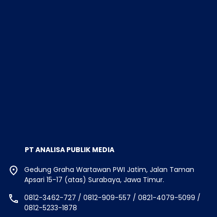
PT ANALISA PUBLIK MEDIA
Gedung Graha Wartawan PWI Jatim, Jalan Taman
Apsari 15-17 (atas) Surabaya, Jawa Timur.
0812-3462-727 / 0812-909-557 / 0821-4079-5099 /
0812-5233-1878
analisapublikredaksi@gmail.com
Beranda
Redaksi
Pedoman Media Siber
Pedoman Media Ai
Indeks Berita