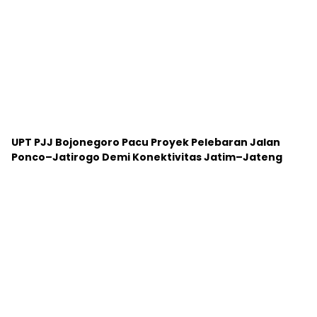
UPT PJJ Bojonegoro Pacu Proyek Pelebaran Jalan
Ponco–Jatirogo Demi Konektivitas Jatim–Jateng
Infrastruktur Jatim Melesat! Pelebaran Jalan
Maospati – Magetan Ditarget Rampung 2025