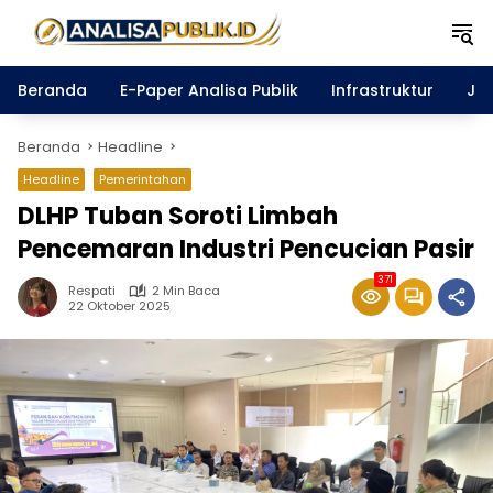
Langsung
ke
konten
Beranda
E-Paper Analisa Publik
Infrastruktur
Ja
Beranda
Headline
Headline
Pemerintahan
DLHP Tuban Soroti Limbah
Pencemaran Industri Pencucian Pasir
371
Respati
2 Min Baca
22 Oktober 2025