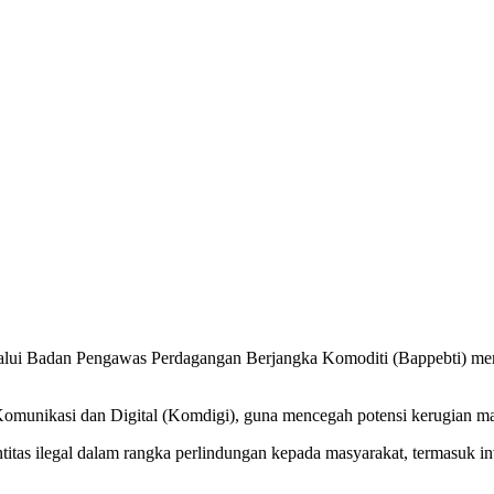
alui Badan Pengawas Perdagangan Berjangka Komoditi (Bappebti) memb
munikasi dan Digital (Komdigi), guna mencegah potensi kerugian masy
itas ilegal dalam rangka perlindungan kepada masyarakat, termasuk i