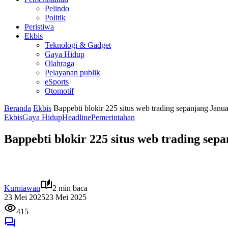
Pelindo
Politik
Peristiwa
Ekbis
Teknologi & Gadget
Gaya Hidup
Olahraga
Pelayanan publik
eSports
Otomotif
Beranda
Ekbis
Bappebti blokir 225 situs web trading sepanjang Janu
Ekbis
Gaya Hidup
Headline
Pemerintahan
Bappebti blokir 225 situs web trading sep
Kurniawan
2 min baca
23 Mei 2025
23 Mei 2025
415