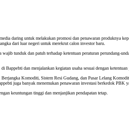
an media daring untuk melakukan promosi dan penawaran produknya ke
ngka dari luar negeri untuk merekrut calon investor baru.
ia wajib tunduk dan patuh terhadap ketentuan peraturan perundang-und
nan di Bappebti dan menjalankan kegiatan usaha sesuai dengan ketentuan 
n Berjangka Komoditi, Sistem Resi Gudang, dan Pasar Lelang Komod
 Bappebti juga banyak menemukan penawaran investasi berkedok PBK y
ngan keuntungan tinggi dan menjanjikan pendapatan tetap.