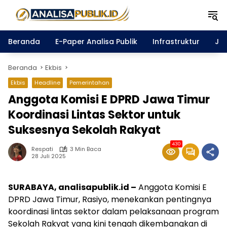
Langsung
ke
konten
Beranda
E-Paper Analisa Publik
Infrastruktur
Ja
Beranda
Ekbis
Ekbis
Headline
Pemerintahan
Anggota Komisi E DPRD Jawa Timur
Koordinasi Lintas Sektor untuk
Suksesnya Sekolah Rakyat
430
Respati
3 Min Baca
28 Juli 2025
SURABAYA, analisapublik.id –
Anggota Komisi E
DPRD Jawa Timur, Rasiyo, menekankan pentingnya
koordinasi lintas sektor dalam pelaksanaan program
Sekolah Rakyat yang kini tengah dikembangkan di