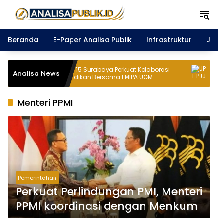
Langsung
ke
konten
Beranda
E-Paper Analisa Publik
Infrastruktur
Ja
SMAN 15 Surabaya Perkuat Kolaborasi
UPT PJJ Bojon
Analisa News
Pendidikan Bersama FMIPA UGM
Penanganan K
Pekerjaan CAP
Menteri PPMI
Pemerintahan
Perkuat Perlindungan PMI, Menteri
PPMI koordinasi dengan Menkum