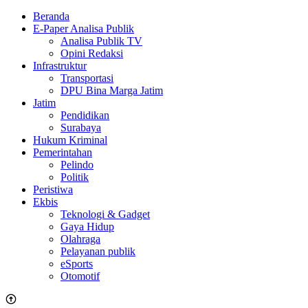
Beranda
E-Paper Analisa Publik
Analisa Publik TV
Opini Redaksi
Infrastruktur
Transportasi
DPU Bina Marga Jatim
Jatim
Pendidikan
Surabaya
Hukum Kriminal
Pemerintahan
Pelindo
Politik
Peristiwa
Ekbis
Teknologi & Gadget
Gaya Hidup
Olahraga
Pelayanan publik
eSports
Otomotif