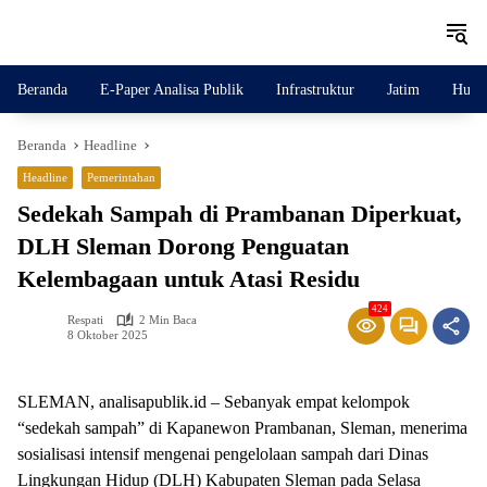
Langsung
ke
konten
Beranda
E-Paper Analisa Publik
Infrastruktur
Jatim
Huku
Beranda
Headline
Headline
Pemerintahan
Sedekah Sampah di Prambanan Diperkuat,
DLH Sleman Dorong Penguatan
Kelembagaan untuk Atasi Residu
424
Respati
2 Min Baca
8 Oktober 2025
SLEMAN, analisapublik.id – Sebanyak empat kelompok
“sedekah sampah” di Kapanewon Prambanan, Sleman, menerima
sosialisasi intensif mengenai pengelolaan sampah dari Dinas
Lingkungan Hidup (DLH) Kabupaten Sleman pada Selasa