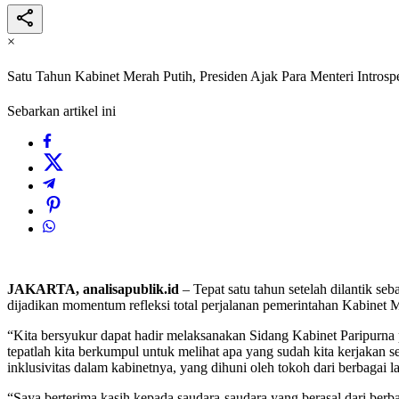
×
Satu Tahun Kabinet Merah Putih, Presiden Ajak Para Menteri Introsp
Sebarkan artikel ini
JAKARTA, analisapublik.id
– Tepat satu tahun setelah dilantik se
dijadikan momentum refleksi total perjalanan pemerintahan Kabinet 
“Kita bersyukur dapat hadir melaksanakan Sidang Kabinet Paripurna p
tepatlah kita berkumpul untuk melihat apa yang sudah kita kerjaka
inklusivitas dalam kabinetnya, yang dihuni oleh tokoh dari berbagai l
“Saya berterima kasih kepada saudara-saudara yang berasal dari berbag