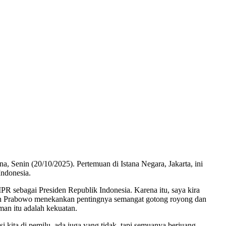
, Senin (20/10/2025). Pertemuan di Istana Negara, Jakarta, ini
Indonesia.
MPR sebagai Presiden Republik Indonesia. Karena itu, saya kira
siden Prabowo menekankan pentingnya semangat gotong royong dan
aman itu adalah kekuatan.
si kita di pemilu, ada juga yang tidak, tapi semuanya berjuang