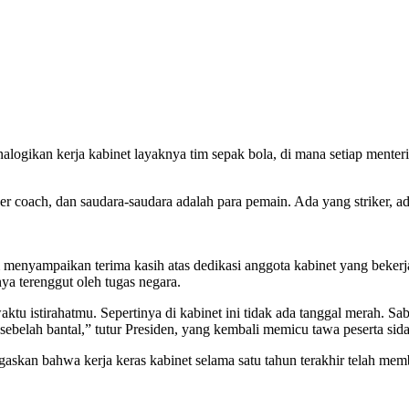
gikan kerja kabinet layaknya tim sepak bola, di mana setiap menteri 
ger coach, dan saudara-saudara adalah para pemain. Ada yang striker, 
 menyampaikan terima kasih atas dedikasi anggota kabinet yang beke
ya terenggut oleh tugas negara.
u istirahatmu. Sepertinya di kabinet ini tidak ada tanggal merah. Sa
sebelah bantal,” tutur Presiden, yang kembali memicu tawa peserta sid
kan bahwa kerja keras kabinet selama satu tahun terakhir telah memb