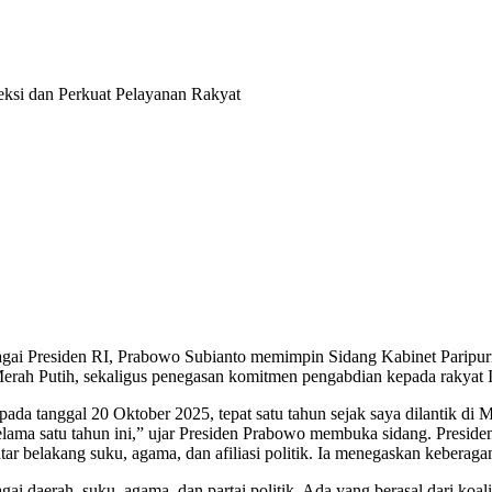
eksi dan Perkuat Pelayanan Rakyat
bagai Presiden RI, Prabowo Subianto memimpin Sidang Kabinet Paripurna
Merah Putih, sekaligus penegasan komitmen pengabdian kepada rakyat 
ada tanggal 20 Oktober 2025, tepat satu tahun sejak saya dilantik di 
n selama satu tahun ini,” ujar Presiden Prabowo membuka sidang. Pre
atar belakang suku, agama, dan afiliasi politik. Ia menegaskan keberag
ai daerah, suku, agama, dan partai politik. Ada yang berasal dari koali