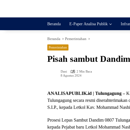
Langsung
ke
konten
Beranda
E-Paper Analisa Publik
Infra
Beranda
Pemerintahan
Pemerintahan
Pisah sambut Dandim
Dani
2 Min Baca
8 Agustus 2024
ANALISAPUBLIK.id | Tulungagung –
Ko
Tulungagung secara resmi diserahterimakan d
S.I.P., kepada Letkol Kav. Mohammad Nashir
Prosesi Lepas Sambut Dandim 0807 Tulungag
kepada Pejabat baru Letkol Mohammad Nashi