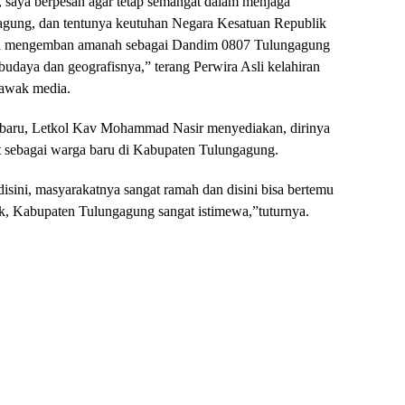
, saya berpesan agar tetap semangat dalam menjaga
agung, dan tentunya keutuhan Negara Kesatuan Republik
aya mengemban amanah sebagai Dandim 0807 Tulungagung
budaya dan geografisnya,” terang Perwira Asli kelahiran
awak media.
baru, Letkol Kav Mohammad Nasir menyediakan, dirinya
at sebagai warga baru di Kabupaten Tulungagung.
isini, masyarakatnya sangat ramah dan disini bisa bertemu
k, Kabupaten Tulungagung sangat istimewa,”tuturnya.