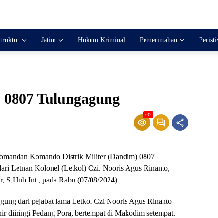
struktur
Jatim
Hukum Kriminal
Pemerintahan
Perist
 0807 Tulungagung
732
mandan Komando Distrik Militer (Dandim) 0807
ari Letnan Kolonel (Letkol) Czi. Nooris Agus Rinanto,
, S,Hub.Int., pada Rabu (07/08/2024).
ung dari pejabat lama Letkol Czi Nooris Agus Rinanto
r diiringi Pedang Pora, bertempat di Makodim setempat.