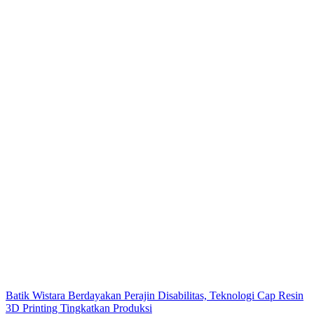
Batik Wistara Berdayakan Perajin Disabilitas, Teknologi Cap Resin
3D Printing Tingkatkan Produksi