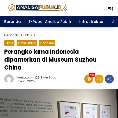
Langsung
ke
konten
Beranda
E-Paper Analisa Publik
Infrastruktur
Ja
Beranda
Ekbis
Ekbis
Gaya Hidup
Headline
Perangko lama Indonesia
dipamerkan di Museum Suzhou
China
631
Kurniawan
1 Min Baca
19 April 2025