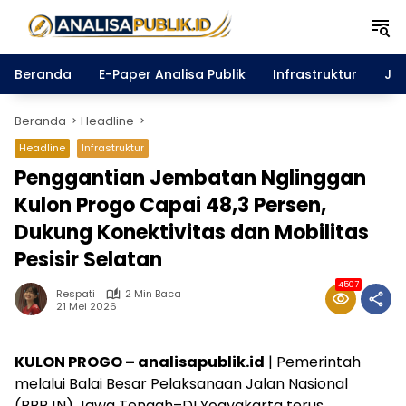
Langsung
ke
konten
Beranda
E-Paper Analisa Publik
Infrastruktur
Ja
Beranda
Headline
Headline
Infrastruktur
Penggantian Jembatan Nglinggan
Kulon Progo Capai 48,3 Persen,
Dukung Konektivitas dan Mobilitas
Pesisir Selatan
4507
Respati
2 Min Baca
21 Mei 2026
KULON PROGO – analisapublik.id
| Pemerintah
melalui Balai Besar Pelaksanaan Jalan Nasional
(BBPJN) Jawa Tengah–DI Yogyakarta terus