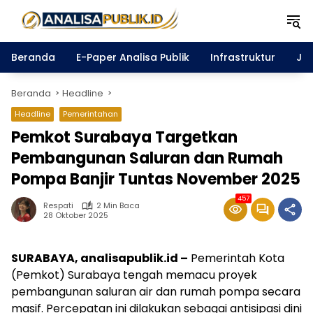
Langsung
ke
konten
Beranda
E-Paper Analisa Publik
Infrastruktur
Ja
Beranda
Headline
Headline
Pemerintahan
Pemkot Surabaya Targetkan
Pembangunan Saluran dan Rumah
Pompa Banjir Tuntas November 2025
457
Respati
2 Min Baca
28 Oktober 2025
SURABAYA, analisapublik.id –
Pemerintah Kota
(Pemkot) Surabaya tengah memacu proyek
pembangunan saluran air dan rumah pompa secara
masif. Percepatan ini dilakukan sebagai antisipasi dini