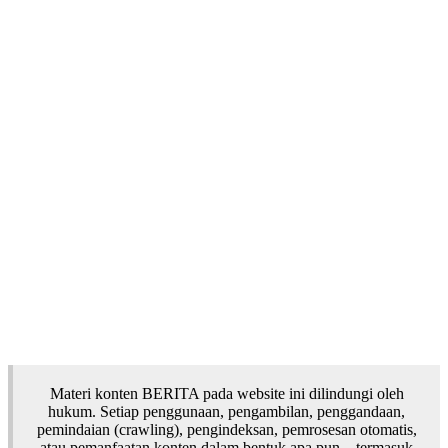
Materi konten BERITA pada website ini dilindungi oleh
hukum. Setiap penggunaan, pengambilan, penggandaan,
pemindaian (crawling), pengindeksan, pemrosesan otomatis,
atau pemanfaatan konten dalam bentuk apa pun—termasuk