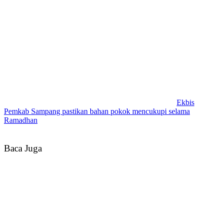
Ekbis
Pemkab Sampang pastikan bahan pokok mencukupi selama
Ramadhan
Baca Juga