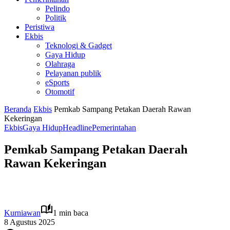
Pelindo
Politik
Peristiwa
Ekbis
Teknologi & Gadget
Gaya Hidup
Olahraga
Pelayanan publik
eSports
Otomotif
Beranda
Ekbis
Pemkab Sampang Petakan Daerah Rawan
Kekeringan
Ekbis
Gaya Hidup
Headline
Pemerintahan
Pemkab Sampang Petakan Daerah
Rawan Kekeringan
Kurniawan
1 min baca
8 Agustus 2025