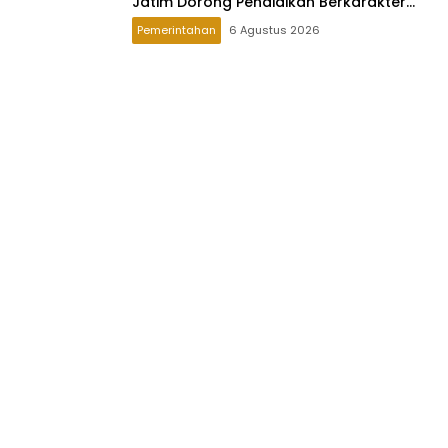
Jatim Dorong Pendidikan Berkarakter
Global
Pemerintahan
6 Agustus 2026