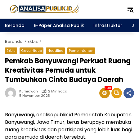
Langsung
ke
konten
Beranda
E-Paper Analisa Publik
Infrastruktur
Ja
Beranda
Ekbis
Ekbis
Gaya Hidup
Headline
Pemerintahan
Pemkab Banyuwangi Perkuat Ruang
Kreativitas Pemuda untuk
Tumbuhkan Cinta Budaya Daerah
348
Kurniawan
2 Min Baca
5 November 2025
Banyuwangi, analisapublik.id Pemerintah Kabupaten
Banyuwangi, Jawa Timur, terus berupaya membuka
ruang kreativitas dan partisipasi yang lebih luas bagi
para pemuda di daerah tersebut.