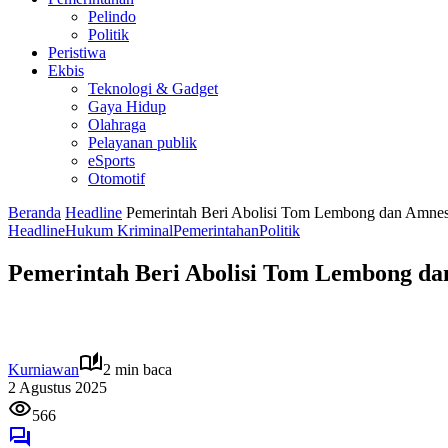
Pelindo
Politik
Peristiwa
Ekbis
Teknologi & Gadget
Gaya Hidup
Olahraga
Pelayanan publik
eSports
Otomotif
Beranda
Headline
Pemerintah Beri Abolisi Tom Lembong dan Amnesti
Headline
Hukum Kriminal
Pemerintahan
Politik
Pemerintah Beri Abolisi Tom Lembong dan
Kurniawan
2 min baca
2 Agustus 2025
566