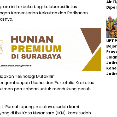
Air 
m ini terbuka bagi kolaborasi lintas
Dipe
engan Kementerian Kelautan dan Perikanan
gasnya.
UPT 
Bojo
Proy
Jala
Jati
Konek
Jati
Siapkan Teknologi Mutakhir
 Pengembangan Usaha, dan Portofolio Krakatau
mitmen perusahaan untuk mendukung penuh
set. Rumah apung, misalnya, sudah kami
yang di Ibu Kota Nusantara (IKN), kami sudah