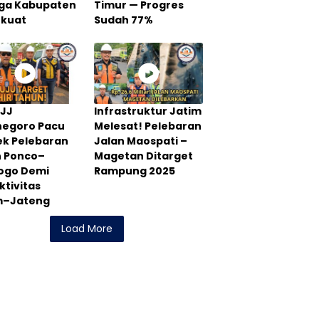
Tiga Kabupaten
Timur — Progres
rkuat
Sudah 77%
PJJ
Infrastruktur Jatim
negoro Pacu
Melesat! Pelebaran
ek Pelebaran
Jalan Maospati –
n Ponco–
Magetan Ditarget
rogo Demi
Rampung 2025
tivitas
m–Jateng
Load More