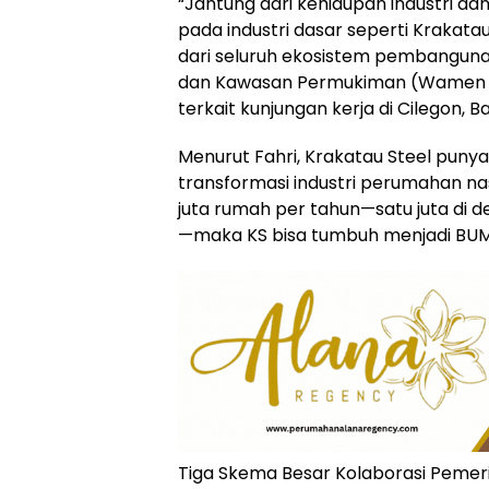
“Jantung dari kehidupan industri d
pada industri dasar seperti Krakatau 
dari seluruh ekosistem pembanguna
dan Kawasan Permukiman (Wamen 
terkait kunjungan kerja di Cilegon, B
Menurut Fahri, Krakatau Steel puny
transformasi industri perumahan na
juta rumah per tahun—satu juta di des
—maka KS bisa tumbuh menjadi BUMN 
Tiga Skema Besar Kolaborasi Pemeri