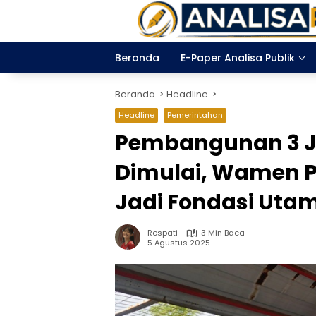
Langsung
ke
konten
Beranda
E-Paper Analisa Publik
Beranda
Headline
Headline
Pemerintahan
Pembangunan 3 J
Dimulai, Wamen P
Jadi Fondasi Uta
Respati
3 Min Baca
5 Agustus 2025