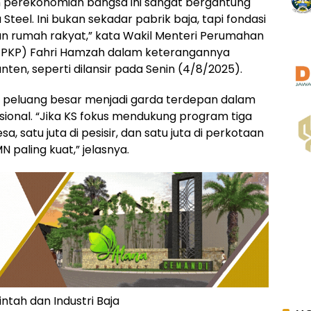
an perekonomian bangsa ini sangat bergantung
Steel. Ini bukan sekadar pabrik baja, tapi fondasi
n rumah rakyat,” kata Wakil Menteri Perumahan
PKP) Fahri Hamzah dalam keterangannya
anten, seperti dilansir pada Senin (4/8/2025).
a peluang besar menjadi garda terdepan dalam
sional. “Jika KS fokus mendukung program tiga
a, satu juta di pesisir, dan satu juta di perkotaan
paling kuat,” jelasnya.
ntah dan Industri Baja