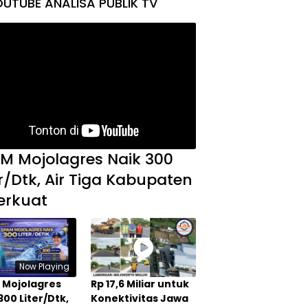
UTUBE ANALISA PUBLIK TV
M Mojolagres Naik 300
er/Dtk, Air Tiga Kabupaten
erkuat
Now Playing
 Mojolagres
Rp 17,6 Miliar untuk
300 Liter/Dtk,
Konektivitas Jawa