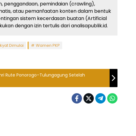
, penggandaan, pemindaian (crawling),
atis, atau pemanfaatan konten dalam bentuk
ingan sistem kecerdasan buatan (Artificial
kan dengan izin tertulis dari analisapublik.id.
yat Dimulai
Wamen PKP
mri Rute Ponorogo–Tulungagung Setelah