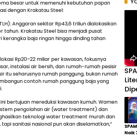
YO
kema besar untuk memenuhi kebutuhan papan
asi dengan Krakatau Steel:
LH): Anggaran sekitar Rp43,6 triliun dialokasikan
r tahun. Krakatau Steel bisa menjadi pusat
ri kerangka baja ringan hingga dinding tahan
kasi Rp20–22 miliar per kawasan, fokusnya
r, instalasi air bersih, dan rumah-rumah pesisir
SPA
sisir itu seharusnya rumah panggung, bukan rumah
Lit
 membangun contoh rumah panggung baja yang
Dip
.
a ini bertujuan mereduksi kawasan kumuh. Wamen
stem pengolahan air (water treatment) dan
nghasilkan teknologi water treatment murah dan
 tapi sanitasi nasional pun akan diselamatkan,”
SPAM
Naik 