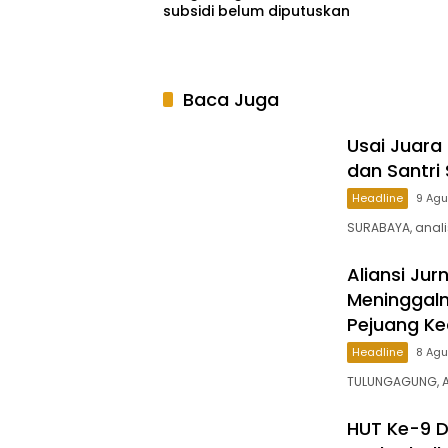
subsidi belum diputuskan
Baca Juga
Usai Juara
dan Santri
Headline
9 Ag
SURABAYA, analis
Aliansi Ju
Meninggaln
Pejuang Ke
Headline
8 Ag
​TULUNGAGUNG, A
HUT Ke-9 D