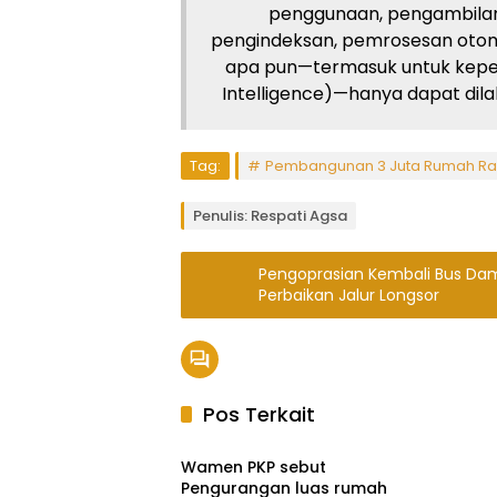
penggunaan, pengambilan
pengindeksan, pemrosesan otom
apa pun—termasuk untuk kepent
Intelligence)—hanya dapat dilaku
Tag:
Pembangunan 3 Juta Rumah Rak
Penulis: Respati Agsa
Pengoprasian Kembali Bus Da
Perbaikan Jalur Longsor
Pos Terkait
Ekbis
Wamen PKP sebut
Pengurangan luas rumah