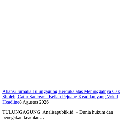
Aliansi Jurnalis Tulungagung Berduka atas Meninggalnya Cak
Sholeh, Catur Santoso: “Beliau Pejuang Keadilan yang Vokal
Headline
8 Agustus 2026
​TULUNGAGUNG, Analisapublik.id, – Dunia hukum dan
penegakan keadilan…