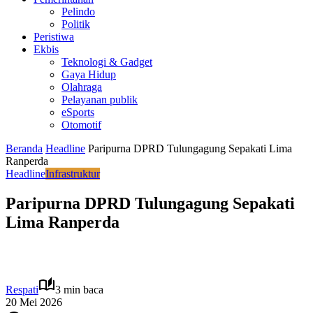
Pelindo
Politik
Peristiwa
Ekbis
Teknologi & Gadget
Gaya Hidup
Olahraga
Pelayanan publik
eSports
Otomotif
Beranda
Headline
Paripurna DPRD Tulungagung Sepakati Lima
Ranperda
Headline
Infrastruktur
Paripurna DPRD Tulungagung Sepakati
Lima Ranperda
Respati
3 min baca
20 Mei 2026