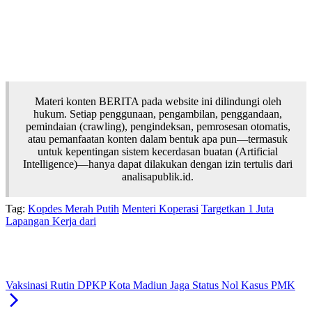
Materi konten BERITA pada website ini dilindungi oleh
hukum. Setiap penggunaan, pengambilan, penggandaan,
pemindaian (crawling), pengindeksan, pemrosesan otomatis,
atau pemanfaatan konten dalam bentuk apa pun—termasuk
untuk kepentingan sistem kecerdasan buatan (Artificial
Intelligence)—hanya dapat dilakukan dengan izin tertulis dari
analisapublik.id.
Tag:
Kopdes Merah Putih
Menteri Koperasi
Targetkan 1 Juta
Lapangan Kerja dari
Vaksinasi Rutin DPKP Kota Madiun Jaga Status Nol Kasus PMK