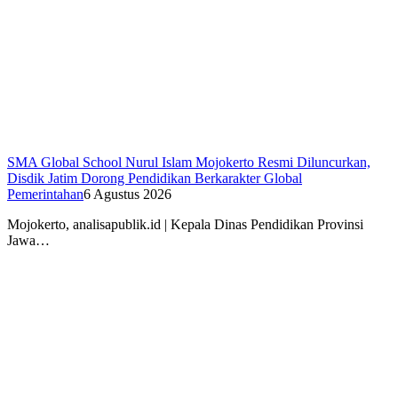
SMA Global School Nurul Islam Mojokerto Resmi Diluncurkan,
Disdik Jatim Dorong Pendidikan Berkarakter Global
Pemerintahan
6 Agustus 2026
Mojokerto, analisapublik.id | Kepala Dinas Pendidikan Provinsi
Jawa…