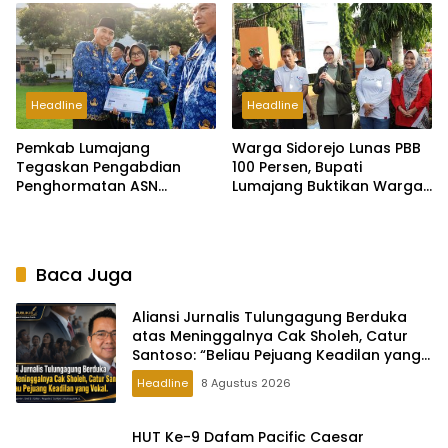
Headline
Headline
Pemkab Lumajang
Warga Sidorejo Lunas PBB
Tegaskan Pengabdian
100 Persen, Bupati
Penghormatan ASN
Lumajang Buktikan Warga
Lumajang Menuntaskan
Lakukan Partisipasi
Tugas Negara
Pembangunan
Baca Juga
Aliansi Jurnalis Tulungagung Berduka
atas Meninggalnya Cak Sholeh, Catur
Santoso: “Beliau Pejuang Keadilan yang
Vokal
Headline
8 Agustus 2026
HUT Ke-9 Dafam Pacific Caesar