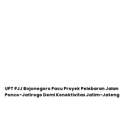
Infrastruktur Jatim Melesat! Pelebaran Jalan
Maospati – Magetan Ditarget Rampung 2025
Load More