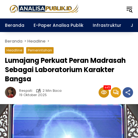
Langsung
ke
konten
Beranda
E-Paper Analisa Publik
Infrastruktur
Ja
Beranda
Headline
Headline
Pemerintahan
Lumajang Perkuat Peran Madrasah
Sebagai Laboratorium Karakter
Bangsa
445
Respati
2 Min Baca
19 Oktober 2025