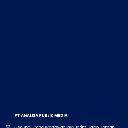
PT ANALISA PUBLIK MEDIA
Gedung Graha Wartawan PWI Jatim, Jalan Taman
Apsari 15-17 (atas) Surabaya, Jawa Timur.
0812-3462-727 / 0812-909-557 / 0821-4079-5099 /
0812-5233-1878
analisapublikredaksi@gmail.com
Beranda
Redaksi
Pedoman Media Siber
Pedoman Media Ai
Indeks Berita
INFO DAFTAR HARGA PASANG IKLAN DI ANALISAPUBLIK
@2026 - Analisapublik.id