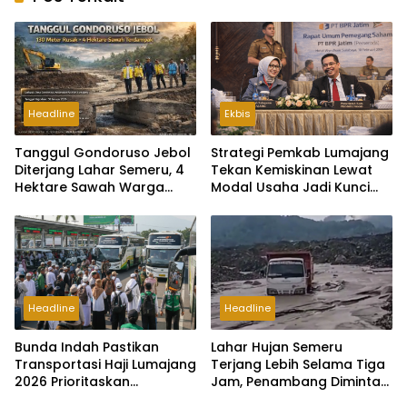
Headline
Ekbis
Tanggul Gondoruso Jebol
Strategi Pemkab Lumajang
Diterjang Lahar Semeru, 4
Tekan Kemiskinan Lewat
Hektare Sawah Warga
Modal Usaha Jadi Kunci
Lumajang Tertimbun
Dongkrak Ekonomi Warga
Headline
Headline
Bunda Indah Pastikan
Lahar Hujan Semeru
Transportasi Haji Lumajang
Terjang Lebih Selama Tiga
2026 Prioritaskan
Jam, Penambang Diminta
Keamanan Jemaah Lansia
Menjauh