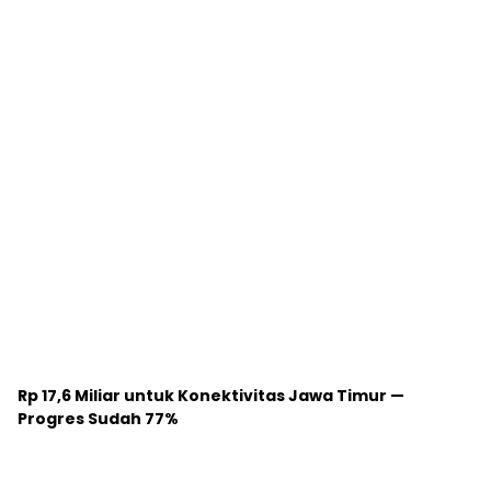
Rp 17,6 Miliar untuk Konektivitas Jawa Timur —
Progres Sudah 77%
UPT PJJ Bojonegoro Pacu Proyek Pelebaran Jalan
Ponco–Jatirogo Demi Konektivitas Jatim–Jateng