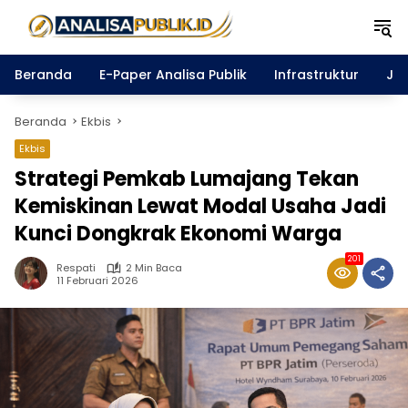
Langsung
ke
konten
Beranda
E-Paper Analisa Publik
Infrastruktur
Ja
Beranda
Ekbis
Ekbis
Strategi Pemkab Lumajang Tekan
Kemiskinan Lewat Modal Usaha Jadi
Kunci Dongkrak Ekonomi Warga
201
Respati
2 Min Baca
11 Februari 2026