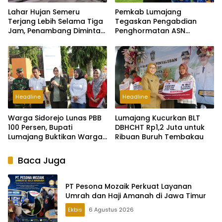
Lahar Hujan Semeru
Pemkab Lumajang
Terjang Lebih Selama Tiga
Tegaskan Pengabdian
Jam, Penambang Diminta
Penghormatan ASN
Menjauh
Lumajang Menuntaskan
Tugas Negara
Headline
Headline
Warga Sidorejo Lunas PBB
Lumajang Kucurkan BLT
100 Persen, Bupati
DBHCHT Rp1,2 Juta untuk
Lumajang Buktikan Warga
Ribuan Buruh Tembakau
Lakukan Partisipasi
Pembangunan
Baca Juga
PT Pesona Mozaik Perkuat Layanan
Umrah dan Haji Amanah di Jawa Timur
Ekbis
6 Agustus 2026