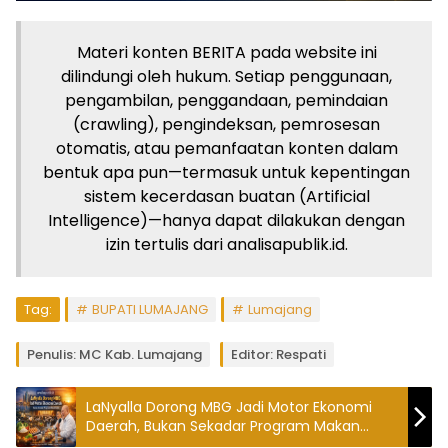
Materi konten BERITA pada website ini
dilindungi oleh hukum. Setiap penggunaan,
pengambilan, penggandaan, pemindaian
(crawling), pengindeksan, pemrosesan
otomatis, atau pemanfaatan konten dalam
bentuk apa pun—termasuk untuk kepentingan
sistem kecerdasan buatan (Artificial
Intelligence)—hanya dapat dilakukan dengan
izin tertulis dari analisapublik.id.
Tag:
BUPATI LUMAJANG
Lumajang
Penulis: MC Kab. Lumajang
Editor: Respati
LaNyalla Dorong MBG Jadi Motor Ekonomi
Daerah, Bukan Sekadar Program Makan
Gratis