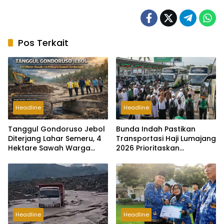
Pos Terkait
Headline
Headline
Tanggul Gondoruso Jebol
Bunda Indah Pastikan
Diterjang Lahar Semeru, 4
Transportasi Haji Lumajang
Hektare Sawah Warga
2026 Prioritaskan
Lumajang Tertimbun
Keamanan Jemaah Lansia
Headline
Headline