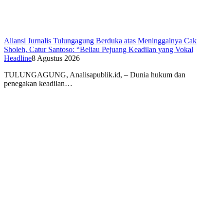
Aliansi Jurnalis Tulungagung Berduka atas Meninggalnya Cak
Sholeh, Catur Santoso: “Beliau Pejuang Keadilan yang Vokal
Headline
8 Agustus 2026
​TULUNGAGUNG, Analisapublik.id, – Dunia hukum dan
penegakan keadilan…