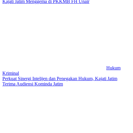
Kajati Jatim Menggema di PKKMB FH Unair
Hukum
Kriminal
Perkuat Sinergi Intelijen dan Penegakan Hukum, Kajati Jatim
Terima Audiensi Kominda Jatim