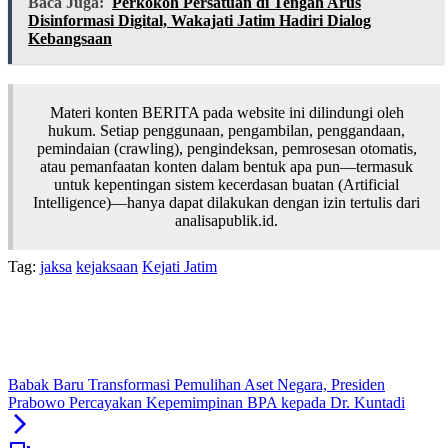
Baca Juga:
Perkokoh Persatuan di Tengah Arus
Disinformasi Digital, Wakajati Jatim Hadiri Dialog
Kebangsaan
Materi konten BERITA pada website ini dilindungi oleh
hukum. Setiap penggunaan, pengambilan, penggandaan,
pemindaian (crawling), pengindeksan, pemrosesan otomatis,
atau pemanfaatan konten dalam bentuk apa pun—termasuk
untuk kepentingan sistem kecerdasan buatan (Artificial
Intelligence)—hanya dapat dilakukan dengan izin tertulis dari
analisapublik.id.
Tag:
jaksa
kejaksaan
Kejati Jatim
Babak Baru Transformasi Pemulihan Aset Negara, Presiden
Prabowo Percayakan Kepemimpinan BPA kepada Dr. Kuntadi