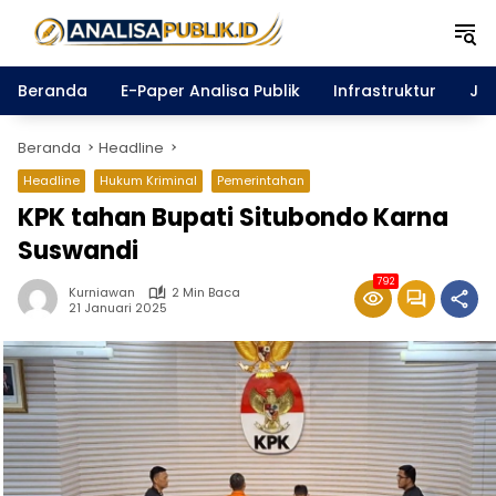
Langsung
ke
konten
Beranda
E-Paper Analisa Publik
Infrastruktur
Ja
Beranda
Headline
Headline
Hukum Kriminal
Pemerintahan
KPK tahan Bupati Situbondo Karna
Suswandi
792
Kurniawan
2 Min Baca
21 Januari 2025