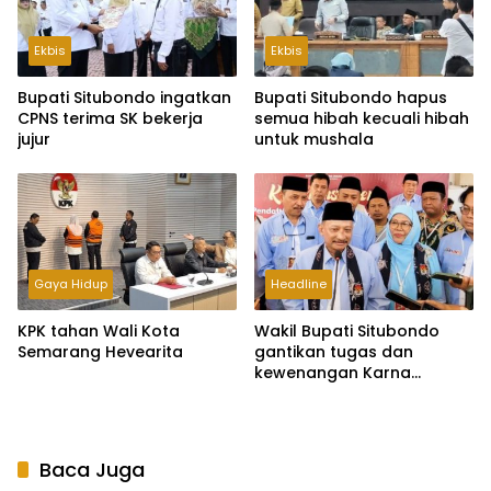
Ekbis
Ekbis
Bupati Situbondo ingatkan
Bupati Situbondo hapus
CPNS terima SK bekerja
semua hibah kecuali hibah
jujur
untuk mushala
Gaya Hidup
Headline
KPK tahan Wali Kota
Wakil Bupati Situbondo
Semarang Hevearita
gantikan tugas dan
kewenangan Karna
Suswandi
Baca Juga