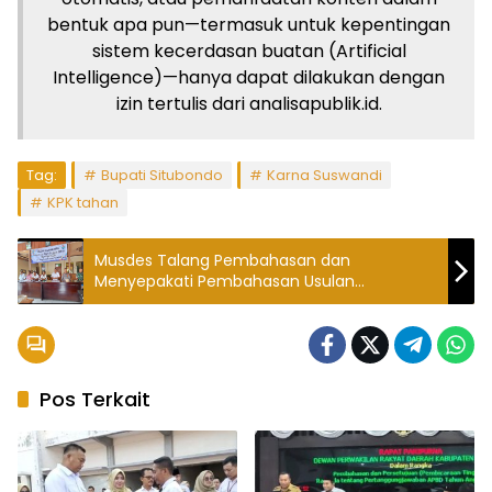
bentuk apa pun—termasuk untuk kepentingan
sistem kecerdasan buatan (Artificial
Intelligence)—hanya dapat dilakukan dengan
izin tertulis dari analisapublik.id.
Tag:
Bupati Situbondo
Karna Suswandi
KPK tahan
Musdes Talang Pembahasan dan
Menyepakati Pembahasan Usulan
RKPDesaTA 2026,
Pos Terkait