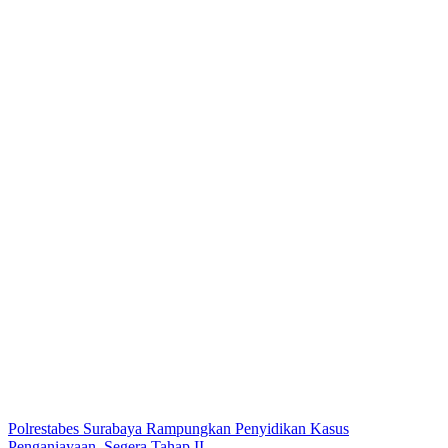
Polrestabes Surabaya Rampungkan Penyidikan Kasus
Penganiayaan, Segera Tahap II