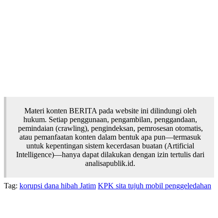
Materi konten BERITA pada website ini dilindungi oleh
hukum. Setiap penggunaan, pengambilan, penggandaan,
pemindaian (crawling), pengindeksan, pemrosesan otomatis,
atau pemanfaatan konten dalam bentuk apa pun—termasuk
untuk kepentingan sistem kecerdasan buatan (Artificial
Intelligence)—hanya dapat dilakukan dengan izin tertulis dari
analisapublik.id.
Tag:
korupsi dana hibah Jatim
KPK sita tujuh mobil penggeledahan