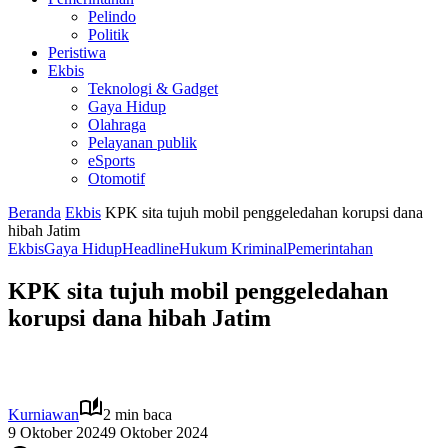
Pelindo
Politik
Peristiwa
Ekbis
Teknologi & Gadget
Gaya Hidup
Olahraga
Pelayanan publik
eSports
Otomotif
Beranda
Ekbis
KPK sita tujuh mobil penggeledahan korupsi dana
hibah Jatim
Ekbis
Gaya Hidup
Headline
Hukum Kriminal
Pemerintahan
KPK sita tujuh mobil penggeledahan
korupsi dana hibah Jatim
Kurniawan
2 min baca
9 Oktober 2024
9 Oktober 2024