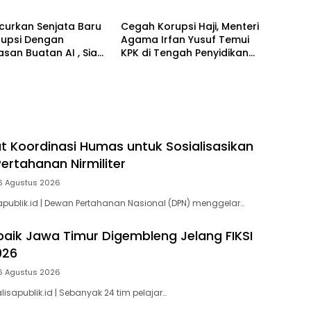
curkan Senjata Baru
Cegah Korupsi Haji, Menteri
rupsi Dengan
Agama Irfan Yusuf Temui
san Buatan AI , Siap
KPK di Tengah Penyidikan
oruptor di Ruang
Dugaan Kerugian Rp 1 Triliun
t Koordinasi Humas untuk Sosialisasikan
ertahanan Nirmiliter
6 Agustus 2026
apublik.id | Dewan Pertahanan Nasional (DPN) menggelar…
baik Jawa Timur Digembleng Jelang FIKSI
026
6 Agustus 2026
isapublik.id | Sebanyak 24 tim pelajar…