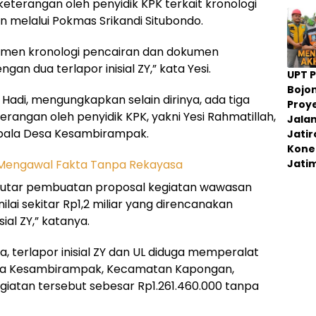
keterangan oleh penyidik KPK terkait kronologi
melalui Pokmas Srikandi Situbondo.
umen kronologi pencairan dan dokumen
n dua terlapor inisial ZY,” kata Yesi.
UPT 
Bojo
 Hadi, mengungkapkan selain dirinya, ada tiga
Proy
erangan oleh penyidik KPK, yakni Yesi Rahmatillah,
Jala
pala Desa Kesambirampak.
Jati
Konek
Jati
seputar pembuatan proposal kegiatan wawasan
ai sekitar Rp1,2 miliar yang direncanakan
ial ZY,” katanya.
 terlapor inisial ZY dan UL diduga memperalat
esa Kesambirampak, Kecamatan Kapongan,
iatan tersebut sebesar Rp1.261.460.000 tanpa