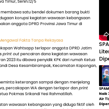
a Timur, Senin.12/5
KPK membawa satu bendel dokumen barang bukti
it dugaan korupsi kegiatan wawasan kebangsaan
anakan anggota DPRD Provinsi Jawa Timur di
SPA
cakapan Wahtsapp terlapor anggota DPRD Jatim
Lit
as
print out
pencairan dana kegiatan wawasan
Dip
an 2023 itu dibawa penyidik KPK dari rumah Ketua
kandi Desa Kesambirampak, Kecamatan Kapongan,
 meminta keterangan sampai dengan menjelang
wa, percakapan WA dengan terlapor dan
print
SPAM
tua Pokmas Srikandi Yesi Rahmatillah.
Naik 
Air 
Dipe
atan wawasan kebangsaan yang diduga fiktif oleh