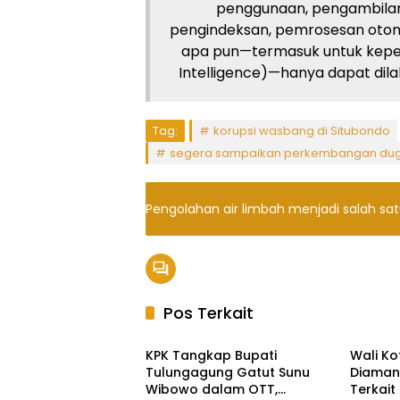
penggunaan, pengambilan
pengindeksan, pemrosesan otom
apa pun—termasuk untuk kepent
Intelligence)—hanya dapat dilaku
Tag:
korupsi wasbang di Situbondo
segera sampaikan perkembangan du
Pengolahan air limbah menjadi salah sa
Pos Terkait
Headline
Headli
KPK Tangkap Bupati
Wali Ko
Tulungagung Gatut Sunu
Diaman
Wibowo dalam OTT,
Terkai
Ekbis
Headli