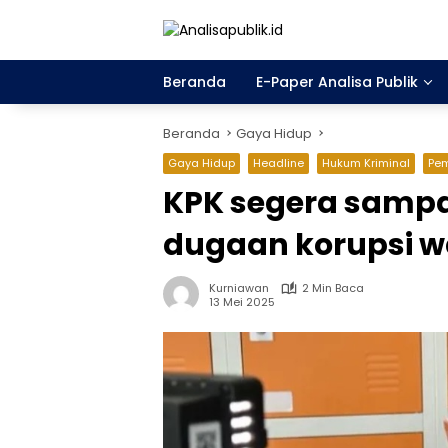
Langsung
ke
konten
Beranda
E-Paper Analisa Publik
Beranda
Gaya Hidup
Gaya Hidup
Headline
Hukum Kriminal
Pem
KPK segera samp
dugaan korupsi w
Kurniawan
2 Min Baca
13 Mei 2025