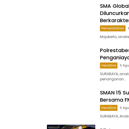
SMA Global
Diluncurka
Berkarakte
Pemerintahan
Mojokerto, anali
Polrestab
Penganiaya
Headline
5 Ag
SURABAYA, anal
penanganan…
SMAN 15 Su
Bersama F
Headline
5 Ag
SURABAYA, Anali