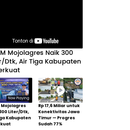
M Mojolagres Naik 300
er/Dtk, Air Tiga Kabupaten
erkuat
Now Playing
 Mojolagres
Rp 17,6 Miliar untuk
300 Liter/Dtk,
Konektivitas Jawa
Tiga Kabupaten
Timur — Progres
rkuat
Sudah 77%