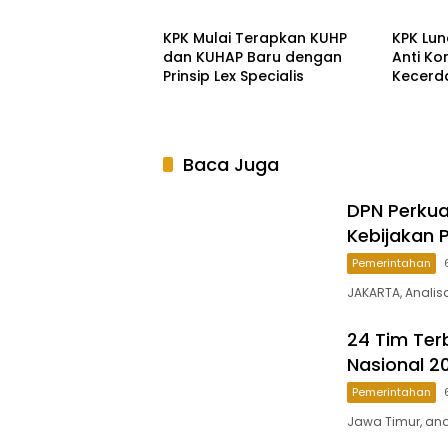
Pemeriksaan Intensif Masih
Berlangsung
KPK Mulai Terapkan KUHP
KPK Lun
dan KUHAP Baru dengan
Anti Ko
Prinsip Lex Specialis
Kecerda
Sasar K
Digital
Baca Juga
DPN Perkua
Kebijakan P
Pemerintahan
JAKARTA, Analis
24 Tim Ter
Nasional 2
Pemerintahan
Jawa Timur, anal