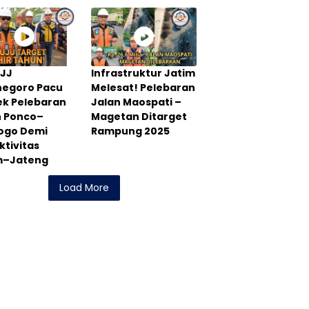
PJJ
Infrastruktur Jatim
negoro Pacu
Melesat! Pelebaran
ek Pelebaran
Jalan Maospati –
n Ponco–
Magetan Ditarget
rogo Demi
Rampung 2025
tivitas
m–Jateng
Load More