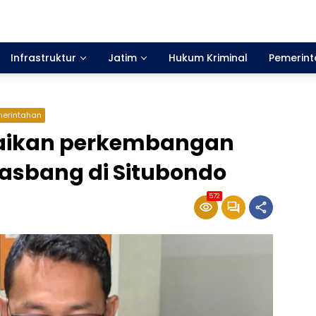
Infrastruktur
Jatim
Hukum Kriminal
Pemerin
erintahan
aikan perkembangan
asbang di Situbondo
572