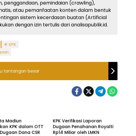
, penggandaan, pemindaian (crawling),
atis, atau pemanfaatan konten dalam bentuk
ingan sistem kecerdasan buatan (Artificial
kan dengan izin tertulis dari analisapublik.id.
KPK
gaan
tu tantangan besar
ne
Headline
ta Madiun
KPK Verifikasi Laporan
kan KPK dalam OTT
Dugaan Penahanan Royalti
t Dugaan Dana CSR
Rp14 Miliar oleh LMKN
ne
Headline