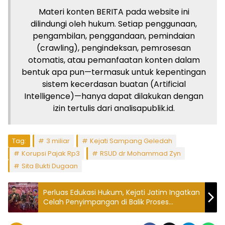
Materi konten BERITA pada website ini
dilindungi oleh hukum. Setiap penggunaan,
pengambilan, penggandaan, pemindaian
(crawling), pengindeksan, pemrosesan
otomatis, atau pemanfaatan konten dalam
bentuk apa pun—termasuk untuk kepentingan
sistem kecerdasan buatan (Artificial
Intelligence)—hanya dapat dilakukan dengan
izin tertulis dari analisapublik.id.
Tag:
3 miliar
Kejati Sampang Geledah
Korupsi Pajak Rp3
RSUD dr Mohammad Zyn
Sita Bukti Dugaan
Perluas Edukasi Hukum, Kejati Jatim Ingatkan
Celah Penyimpangan di Balik Proses
Penyaluran Kredit Perbankan