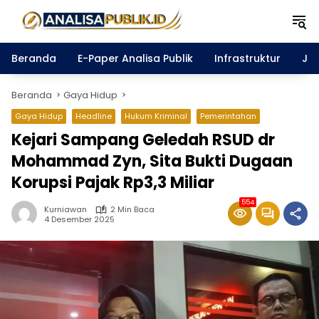
Langsung
ke
konten
Beranda
E-Paper Analisa Publik
Infrastruktur
Ja
Beranda
Gaya Hidup
Gaya Hidup
Headline
Hukum Kriminal
Pemerintahan
Kejari Sampang Geledah RSUD dr
Mohammad Zyn, Sita Bukti Dugaan
Korupsi Pajak Rp3,3 Miliar
554
Kurniawan
2 Min Baca
4 Desember 2025