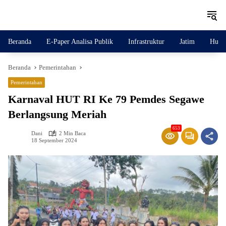
Langsung
ke
konten
Beranda
E-Paper Analisa Publik
Infrastruktur
Jatim
Huku
Beranda
Pemerintahan
Pemerintahan
Karnaval HUT RI Ke 79 Pemdes Segawe
Berlangsung Meriah
653
Dani
2 Min Baca
18 September 2024