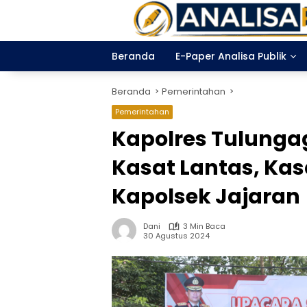
Langsung
ke
konten
Beranda
E-Paper Analisa Publik
Beranda
Pemerintahan
Pemerintahan
Kapolres Tulunga
Kasat Lantas, Ka
Kapolsek Jajaran
Dani
3 Min Baca
30 Agustus 2024