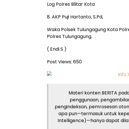
Log Polres Blitar Kota
8. AKP Puji Hartanto, S.Pd,
Waka Polsek Tulungagung Kota Polr
Polres Tulungagung.
( Endi S )
Post Views:
650
Materi konten BERITA pada 
penggunaan, pengambilan
pengindeksan, pemrosesan otom
apa pun—termasuk untuk kepent
Intelligence)—hanya dapat dilaku