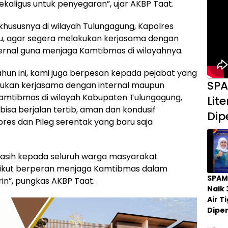
kaligus untuk penyegaran”, ujar AKBP Taat.
khususnya di wilayah Tulungagung, Kapolres
u, agar segera melakukan kerjasama dengan
nternal guna menjaga Kamtibmas di wilayahnya.
ahun ini, kami juga berpesan kepada pejabat yang
SPA
akukan kerjasama dengan internal maupun
Kamtibmas di wilayah Kabupaten Tulungagung,
Lit
bisa berjalan tertib, aman dan kondusif
Dip
es dan Pileg serentak yang baru saja
a kasih kepada seluruh warga masyarakat
 ikut berperan menjaga Kamtibmas dalam
SPAM
in”, pungkas AKBP Taat.
Naik 
Air 
Dipe