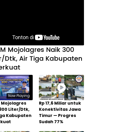
M Mojolagres Naik 300
er/Dtk, Air Tiga Kabupaten
erkuat
Now Playing
 Mojolagres
Rp 17,6 Miliar untuk
300 Liter/Dtk,
Konektivitas Jawa
Tiga Kabupaten
Timur — Progres
rkuat
Sudah 77%