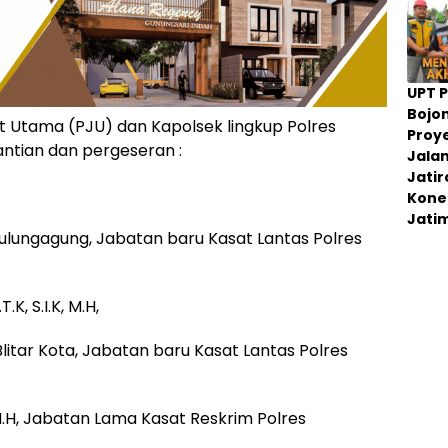
UPT 
Bojo
 Utama (PJU) dan Kapolsek lingkup Polres
Proy
ntian dan pergeseran :
Jala
Jati
Konek
Jati
ulungagung, Jabatan baru Kasat Lantas Polres
K, S.I.K, M.H,
itar Kota, Jabatan baru Kasat Lantas Polres
 M.H, Jabatan Lama Kasat Reskrim Polres