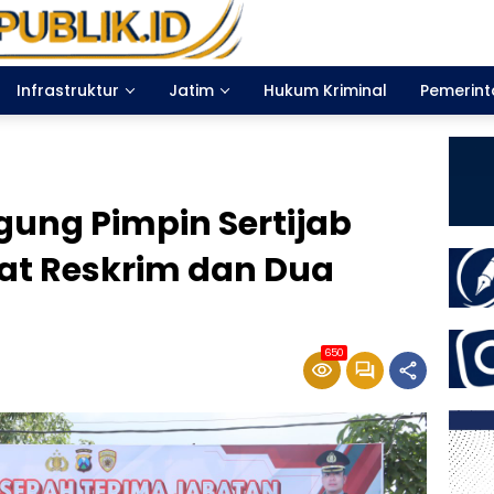
Infrastruktur
Jatim
Hukum Kriminal
Pemerin
gung Pimpin Sertijab
sat Reskrim dan Dua
650