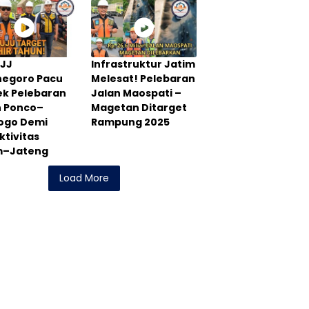
PJJ
Infrastruktur Jatim
negoro Pacu
Melesat! Pelebaran
ek Pelebaran
Jalan Maospati –
n Ponco–
Magetan Ditarget
rogo Demi
Rampung 2025
tivitas
m–Jateng
Load More