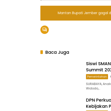
Mantan Bupati Jember gagal da
Baca Juga
Siswi SMAN
Summit 20
Pemerintahan
SURABAYA, Anali
Widodo,…
DPN Perkua
Kebijakan P