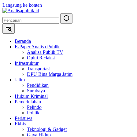
Langsung ke konten
Beranda
E-Paper Analisa Publik
Analisa Publik TV
Opini Redaksi
Infrastruktur
Transportasi
DPU Bina Marga Jatim
Jatim
Pendidikan
Surabaya
Hukum Kriminal
Pemerintahan
Pelindo
Politik
Peristiwa
Ekbis
Teknologi & Gadget
Gaya Hidup