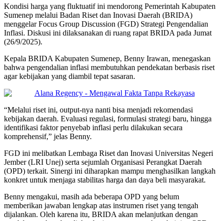
Kondisi harga yang fluktuatif ini mendorong Pemerintah Kabupaten
Sumenep melalui Badan Riset dan Inovasi Daerah (BRIDA)
menggelar Focus Group Discussion (FGD) Strategi Pengendalian
Inflasi. Diskusi ini dilaksanakan di ruang rapat BRIDA pada Jumat
(26/9/2025).
Kepala BRIDA Kabupaten Sumenep, Benny Irawan, menegaskan
bahwa pengendalian inflasi membutuhkan pendekatan berbasis riset
agar kebijakan yang diambil tepat sasaran.
“Melalui riset ini, output-nya nanti bisa menjadi rekomendasi
kebijakan daerah. Evaluasi regulasi, formulasi strategi baru, hingga
identifikasi faktor penyebab inflasi perlu dilakukan secara
komprehensif,” jelas Benny.
FGD ini melibatkan Lembaga Riset dan Inovasi Universitas Negeri
Jember (LRI Unej) serta sejumlah Organisasi Perangkat Daerah
(OPD) terkait. Sinergi ini diharapkan mampu menghasilkan langkah
konkret untuk menjaga stabilitas harga dan daya beli masyarakat.
Benny mengakui, masih ada beberapa OPD yang belum
memberikan jawaban lengkap atas instrumen riset yang tengah
dijalankan. Oleh karena itu, BRIDA akan melanjutkan dengan