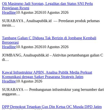
Oli Masimmo Jadi Sorotan, Legalitas dan Status SNI Perlu
Penjelasan Resmi
Headline
10 Agustus 2026
10 Agustus 2026
SURABAYA , Analisapublik.id — Peredaran produk pelumas
mesin…
Tambang Galian C Diduga Tak Berizin di Jombang Kembali
Beroperasi
Headline
10 Agustus 2026
10 Agustus 2026
JOMBANG, Analisapublik.id – Aktivitas pertambangan galian C
di…
Kawal Infrastruktur APBN, Analisa Publik Media Perkuat
Komunikasi dengan Satker Prasarana Strategis Jatim
Headline
10 Agustus 2026
SURABAYA — Pembangunan infrastruktur yang bersumber dari
anggaran…
DPP Demokrat Tetapkan Gus Din Ketua OC Musda DPD Jatim