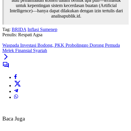
atau pemanfaatan konten dalam bentuk apa pun—termasuk
untuk kepentingan sistem kecerdasan buatan (Artificial
Intelligence)—hanya dapat dilakukan dengan izin tertulis dari
analisapublik.id.
Tag:
BRIDA
Inflasi Sumenep
Penulis: Respati Agsa
Waspada Investasi Bodong, PKK Probolinggo Dorong Pemuda
Melek Finansial Syariah
Baca Juga