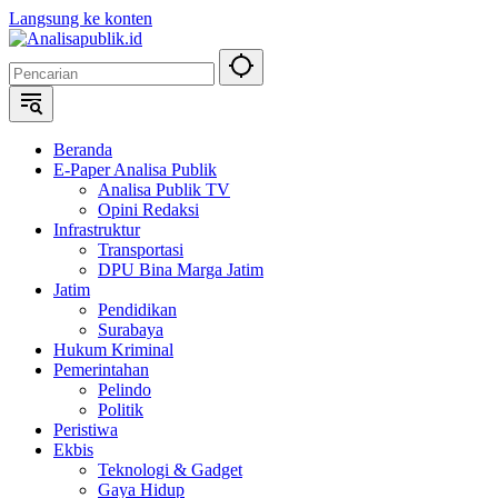
Langsung ke konten
Beranda
E-Paper Analisa Publik
Analisa Publik TV
Opini Redaksi
Infrastruktur
Transportasi
DPU Bina Marga Jatim
Jatim
Pendidikan
Surabaya
Hukum Kriminal
Pemerintahan
Pelindo
Politik
Peristiwa
Ekbis
Teknologi & Gadget
Gaya Hidup