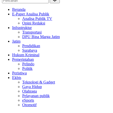
Beranda
E-Paper Analisa Publik
Analisa Publik TV
Opini Redaksi
Infrastruktur
Transportasi
DPU Bina Marga Jatim
Jatim
Pendidikan
Surabaya
Hukum Kriminal
Pemerintahan
Pelindo
Politik
Peristiwa
Ekbis
Teknologi & Gadget
Gaya Hidup
Olahraga
Pelayanan publik
eSports
Otomotif