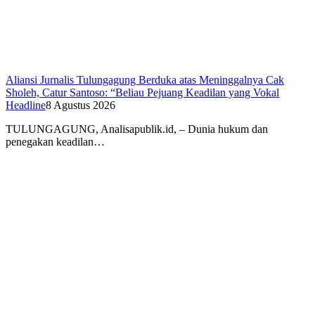
Aliansi Jurnalis Tulungagung Berduka atas Meninggalnya Cak
Sholeh, Catur Santoso: “Beliau Pejuang Keadilan yang Vokal
Headline
8 Agustus 2026
​TULUNGAGUNG, Analisapublik.id, – Dunia hukum dan
penegakan keadilan…