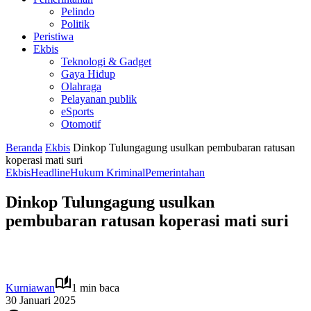
Pelindo
Politik
Peristiwa
Ekbis
Teknologi & Gadget
Gaya Hidup
Olahraga
Pelayanan publik
eSports
Otomotif
Beranda
Ekbis
Dinkop Tulungagung usulkan pembubaran ratusan
koperasi mati suri
Ekbis
Headline
Hukum Kriminal
Pemerintahan
Dinkop Tulungagung usulkan
pembubaran ratusan koperasi mati suri
Kurniawan
1 min baca
30 Januari 2025