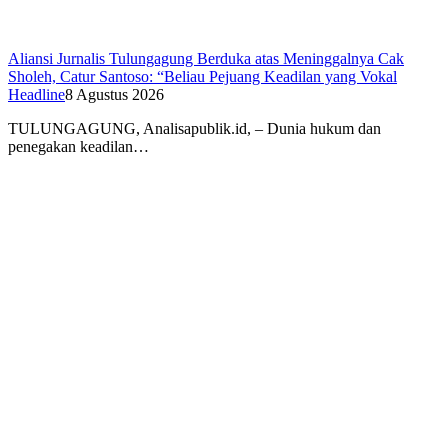
Aliansi Jurnalis Tulungagung Berduka atas Meninggalnya Cak
Sholeh, Catur Santoso: “Beliau Pejuang Keadilan yang Vokal
Headline
8 Agustus 2026
​TULUNGAGUNG, Analisapublik.id, – Dunia hukum dan
penegakan keadilan…