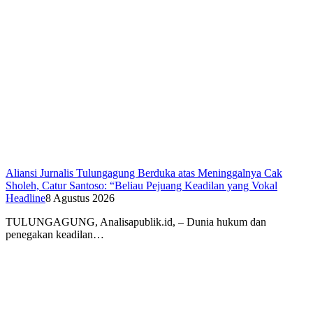
Aliansi Jurnalis Tulungagung Berduka atas Meninggalnya Cak
Sholeh, Catur Santoso: “Beliau Pejuang Keadilan yang Vokal
Headline
8 Agustus 2026
​TULUNGAGUNG, Analisapublik.id, – Dunia hukum dan
penegakan keadilan…