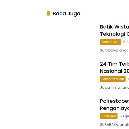
Baca Juga
Batik Wista
Teknologi 
Pendidikan
6 A
Surabaya, analis
24 Tim Ter
Nasional 2
Pemerintahan
Jawa Timur, anal
Polrestab
Penganiaya
Headline
5 Ag
SURABAYA, anal