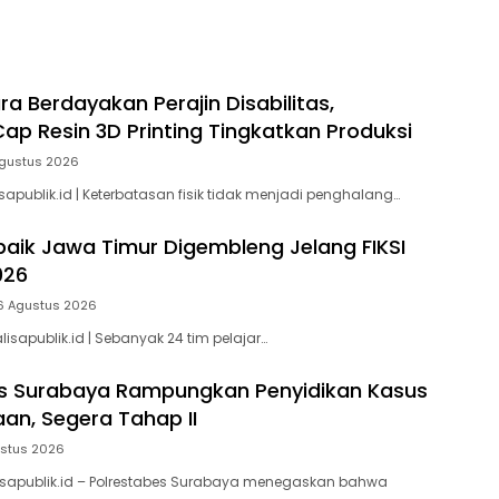
ra Berdayakan Perajin Disabilitas,
Cap Resin 3D Printing Tingkatkan Produksi
gustus 2026
apublik.id | Keterbatasan fisik tidak menjadi penghalang…
baik Jawa Timur Digembleng Jelang FIKSI
026
6 Agustus 2026
isapublik.id | Sebanyak 24 tim pelajar…
es Surabaya Rampungkan Penyidikan Kasus
an, Segera Tahap II
ustus 2026
isapublik.id – Polrestabes Surabaya menegaskan bahwa