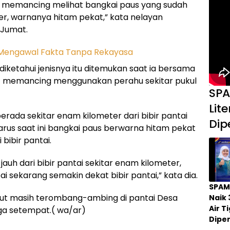
t memancing melihat bangkai paus yang sudah
er, warnanya hitam pekat,” kata nelayan
, Jumat.
iketahui jenisnya itu ditemukan saat ia bersama
 memancing menggunakan perahu sekitar pukul
SPA
Lit
berada sekitar enam kilometer dari bibir pantai
Dip
rus saat ini bangkai paus berwarna hitam pekat
bibir pantai.
auh dari bibir pantai sekitar enam kilometer,
 sekarang semakin dekat bibir pantai,” kata dia.
SPAM
ebut masih terombang-ambing di pantai Desa
Naik 
Air 
ga setempat.( wa/ar)
Dipe