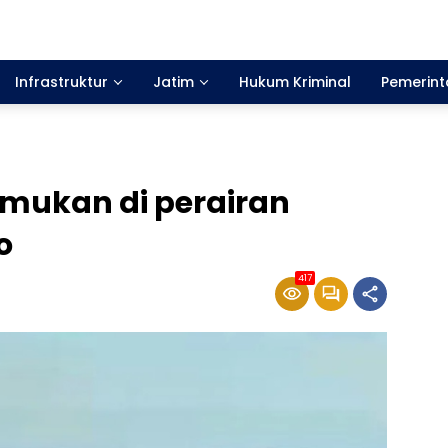
Infrastruktur
Jatim
Hukum Kriminal
Pemerin
emukan di perairan
o
417