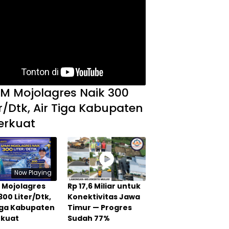
M Mojolagres Naik 300
er/Dtk, Air Tiga Kabupaten
erkuat
Now Playing
 Mojolagres
Rp 17,6 Miliar untuk
300 Liter/Dtk,
Konektivitas Jawa
Tiga Kabupaten
Timur — Progres
rkuat
Sudah 77%