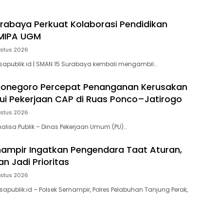
rabaya Perkuat Kolaborasi Pendidikan
MIPA UGM
ustus 2026
sapublik.id | SMAN 15 Surabaya kembali mengambil…
ojonegoro Percepat Penanganan Kerusakan
lui Pekerjaan CAP di Ruas Ponco–Jatirogo
ustus 2026
lisa Publik – Dinas Pekerjaan Umum (PU)…
ampir Ingatkan Pengendara Taat Aturan,
n Jadi Prioritas
ustus 2026
sapublik.id – Polsek Semampir, Polres Pelabuhan Tanjung Perak,