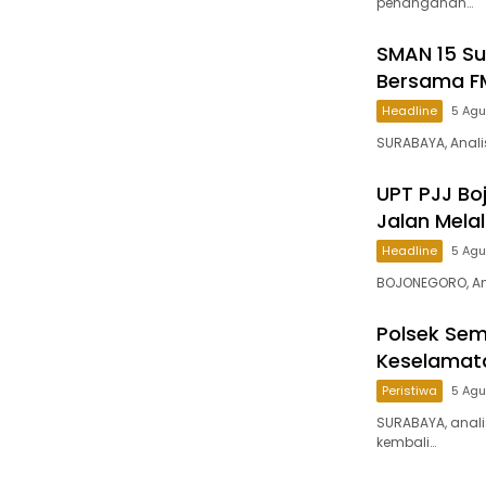
penanganan…
SMAN 15 Su
Bersama F
Headline
5 Ag
SURABAYA, Anali
UPT PJJ B
Jalan Mela
Headline
5 Ag
BOJONEGORO, Ana
Polsek Sem
Keselamata
Peristiwa
5 Ag
SURABAYA, anali
kembali…