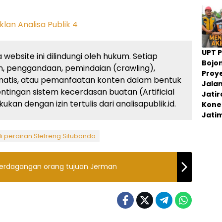
UPT 
website ini dilindungi oleh hukum. Setiap
Bojo
, penggandaan, pemindaian (crawling),
Proy
atis, atau pemanfaatan konten dalam bentuk
Jala
ingan sistem kecerdasan buatan (Artificial
Jati
kan dengan izin tertulis dari analisapublik.id.
Konek
Jati
i perairan Sletreng Situbondo
 perdagangan orang tujuan Jerman