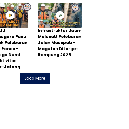
PJJ
Infrastruktur Jatim
negoro Pacu
Melesat! Pelebaran
ek Pelebaran
Jalan Maospati –
n Ponco–
Magetan Ditarget
rogo Demi
Rampung 2025
tivitas
m–Jateng
Load More