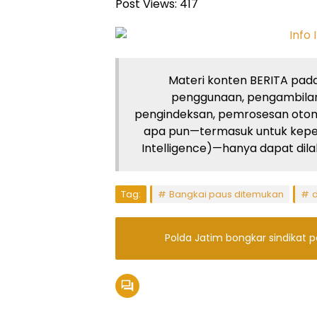
Post Views:
417
Materi konten BERITA pada 
penggunaan, pengambilan
pengindeksan, pemrosesan otom
apa pun—termasuk untuk kepent
Intelligence)—hanya dapat dilaku
Tag:
Bangkai paus ditemukan
d
Polda Jatim bongkar sindikat