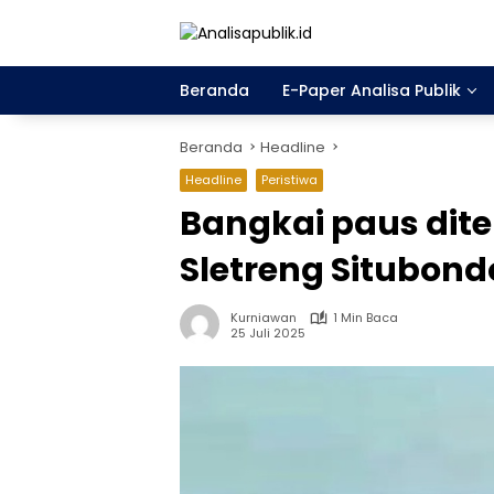
Langsung
ke
konten
Beranda
E-Paper Analisa Publik
Beranda
Headline
Headline
Peristiwa
Bangkai paus dit
Sletreng Situbond
Kurniawan
1 Min Baca
25 Juli 2025