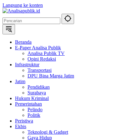
Langsung ke konten
Beranda
E-Paper Analisa Publik
Analisa Publik TV
Opini Redaksi
Infrastruktur
Transportasi
DPU Bina Marga Jatim
Jatim
Pendidikan
Surabaya
Hukum Kriminal
Pemerintahan
Pelindo
Politik
Peristiwa
Ekbis
Teknologi & Gadget
Gaya Hidup