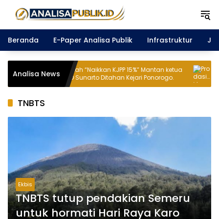
Langsung
ke
konten
Beranda
E-Paper Analisa Publik
Infrastruktur
Ja
Perintah “Naikkan KJPP 15%” Mantan ketua
Prodasif, Mem
Analisa News
DPRD Sunarto Ditahan Kejari Ponorogo.
Murid HEBAT d
TNBTS
Ekbis
TNBTS tutup pendakian Semeru
untuk hormati Hari Raya Karo