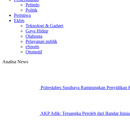
Pelindo
Politik
Peristiwa
Ekbis
Teknologi & Gadget
Gaya Hidup
Olahraga
Pelayanan publik
eSports
Otomotif
Analisa News
Polrestabes Surabaya Rampungkan Penyidikan K
AKP Adik: Tersangka Peroleh dari Bandar Inisi