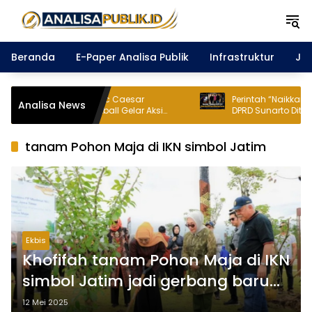
Langsung
ke
konten
Beranda
E-Paper Analisa Publik
Infrastruktur
Ja
-9 Dafam Pacific Caesar
Perintah “Naikkan KJPP 15%”
Analisa News
ya dan Basketball Gelar Aksi
DPRD Sunarto Ditahan Kejari
untuk Anak Panti
tanam Pohon Maja di IKN simbol Jatim
Ekbis
Khofifah tanam Pohon Maja di IKN
simbol Jatim jadi gerbang baru
Nusantara
12 Mei 2025