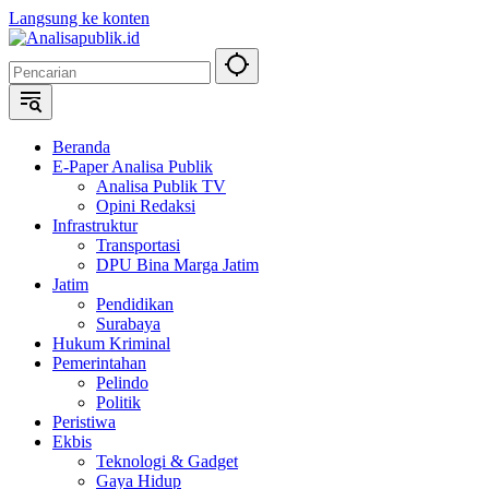
Langsung ke konten
Beranda
E-Paper Analisa Publik
Analisa Publik TV
Opini Redaksi
Infrastruktur
Transportasi
DPU Bina Marga Jatim
Jatim
Pendidikan
Surabaya
Hukum Kriminal
Pemerintahan
Pelindo
Politik
Peristiwa
Ekbis
Teknologi & Gadget
Gaya Hidup