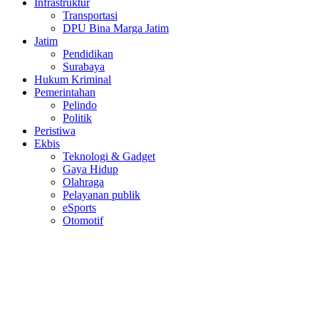
Infrastruktur
Transportasi
DPU Bina Marga Jatim
Jatim
Pendidikan
Surabaya
Hukum Kriminal
Pemerintahan
Pelindo
Politik
Peristiwa
Ekbis
Teknologi & Gadget
Gaya Hidup
Olahraga
Pelayanan publik
eSports
Otomotif