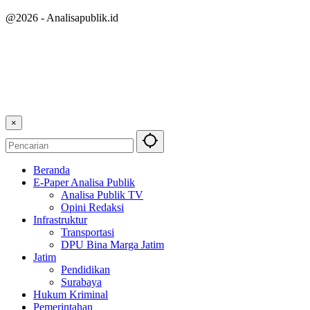
@2026 - Analisapublik.id
×
Beranda
E-Paper Analisa Publik
Analisa Publik TV
Opini Redaksi
Infrastruktur
Transportasi
DPU Bina Marga Jatim
Jatim
Pendidikan
Surabaya
Hukum Kriminal
Pemerintahan