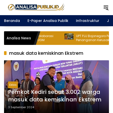
Langsung
ke
konten
Beranda
E-Paper Analisa Publik
Infrastruktur
Ja
a Perkuat Kolaborasi
UPT PJJ Bojonegoro Percepat
Analisa News
ama FMIPA UGM
Penanganan Kerusakan Jalan Melalu
Pekerjaan CAP di Ruas Ponco–Jatirog
masuk data kemiskinan Ekstrem
Ekbis
Pemkot Kediri sebut 3.002 warga
masuk data kemiskinan Ekstrem
3 September 2024