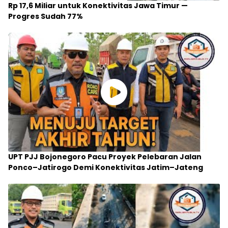
Rp 17,6 Miliar untuk Konektivitas Jawa Timur —
Progres Sudah 77%
UPT PJJ Bojonegoro Pacu Proyek Pelebaran Jalan
Ponco–Jatirogo Demi Konektivitas Jatim–Jateng