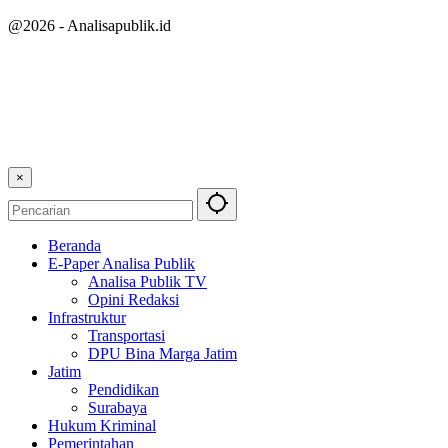
@2026 - Analisapublik.id
×
Beranda
E-Paper Analisa Publik
Analisa Publik TV
Opini Redaksi
Infrastruktur
Transportasi
DPU Bina Marga Jatim
Jatim
Pendidikan
Surabaya
Hukum Kriminal
Pemerintahan