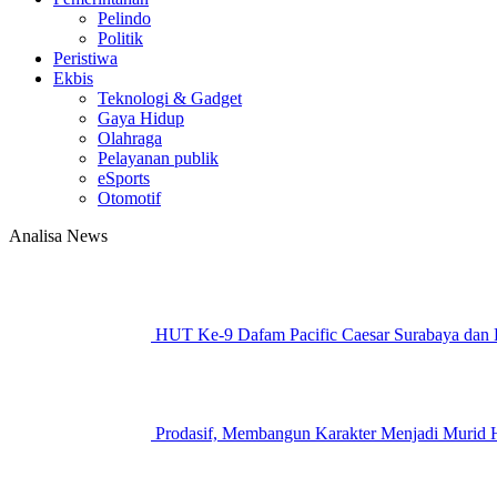
Pelindo
Politik
Peristiwa
Ekbis
Teknologi & Gadget
Gaya Hidup
Olahraga
Pelayanan publik
eSports
Otomotif
Analisa News
HUT Ke-9 Dafam Pacific Caesar Surabaya dan Ba
Prodasif, Membangun Karakter Menjadi Muri